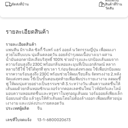
สั่งและรับ
จัดส่งที่บ้าน
สินค้าที่ร้าน
วัตสัน
รายละเอียดสินค้า
รายละเอียดสินค้า
แพนทีน มิราเคิล ซิลกี้ รีแพร์ แฮร์ ออยล์ นวัตกรรมญี่ปุ่น เพื่อผมเงา
สวยไม่ลีบแบน นุ่มลื่นตลอดวัน ออยล์บำรุงผมเนื้อบางเบา ผสาน
น้ำมันดอกคามิลเลียบริสุทธิ์ 100% ช่วยบำรุงและปกป้องเส้นผมจาก
ความร้อนสูงถึง 230C พร้อมกลิ่นหอมละมุนที่เป็นเอกลักษณ์ หลาก
หลายวิธีใช้ ใช้ได้ทุกที่ ทุกเวลา 1.ก่อนจัดแต่งทรงผม ใช้เพื่อปกป้องผม
จากความร้อนสูงถึง 230C พร้อมช่วยให้ผมเรียบลื่น จัดทรงง่าย 2.หลัง
จัดแต่งทรงผม ใช้เป็นขั้นตอนสุดท้ายเพื่อเพิ่มประกายเงางาม ลดผมชี้
ฟู ให้ผมนุ่มสวยอย่างเป็นธรรมชาติ 3.ระหว่างวัน เติมความสดชื่นให้
เส้นผมด้วยกลิ่นหอมซิกเนเจอร์จากคอลเลคชันใหม่ ไวท์มัสก์และไลม์
มอบความหอมสดชื่นและหรูหราในทุกอณูเส้นผม วอร์มออยล์เพียงเล็ก
น้อยบนฝ่ามือ แล้วลูบให้ทั่วเส้นผมโดยไม่ต้องล้างออก เพื่อผมที่สวยนุ่ม
เงางาม และเปล่งประกายตลอดวัน
ประเทศผู้ผลิต
จีน
เลขที่ใบจดแจ้ง
13-1-6800020673