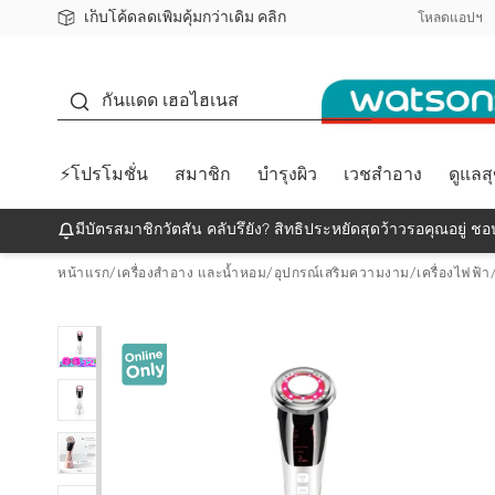
เก็บโค้ดลดเพิ่มคุ้มกว่าเดิม คลิก
ชอปออนไลน์ครั้งแรก ลดเพิ่มจุก ๆ 10%! 🎉
📦ส่งฟรี! เมื่อชอป 499฿
สมาชิกวัตสัน คลับดียังไง?
โหลดแอปฯ
กันแดด
กันแดด เฮอไฮเนส
⚡โปรโมชั่น
สมาชิก
บำรุงผิว
เวชสำอาง
ดูแลส
มีบัตรสมาชิกวัตสัน คลับรึยัง? สิทธิประหยัดสุดว้าวรอคุณอยู่ ชอป
หน้าแรก
/
เครื่องสำอาง และน้ำหอม
/
อุปกรณ์เสริมความงาม
/
เครื่องไฟฟ้า