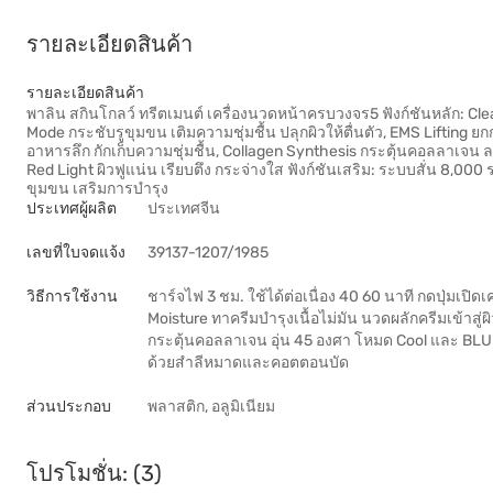
รายละเอียดสินค้า
รายละเอียดสินค้า
พาลิน สกินโกลว์ ทรีตเมนต์ เครื่องนวดหน้าครบวงจร5 ฟังก์ชันหลัก: Cl
Mode กระชับรูขุมขน เติมความชุ่มชื้น ปลุกผิวให้ตื่นตัว, EMS Lifting 
อาหารลึก กักเก็บความชุ่มชื้น, Collagen Synthesis กระตุ้นคอลลาเจน ล
Red Light ผิวฟูแน่น เรียบตึง กระจ่างใส ฟังก์ชันเสริม: ระบบสั่น 8,000
ขุมขน เสริมการบำรุง
ประเทศผู้ผลิต
ประเทศจีน
เลขที่ใบจดแจ้ง
39137-1207/1985
วิธีการใช้งาน
ชาร์จไฟ 3 ชม. ใช้ได้ต่อเนื่อง 40 60 นาที กดปุ่มเ
Moisture ทาครีมบำรุงเนื้อไม่มัน นวดผลักครีมเข้า
กระตุ้นคอลลาเจน อุ่น 45 องศา โหมด Cool และ BLUE
ด้วยสำลีหมาดและคอตตอนบัด
ส่วนประกอบ
พลาสติก, อลูมิเนียม
โปรโมชั่น: (3)