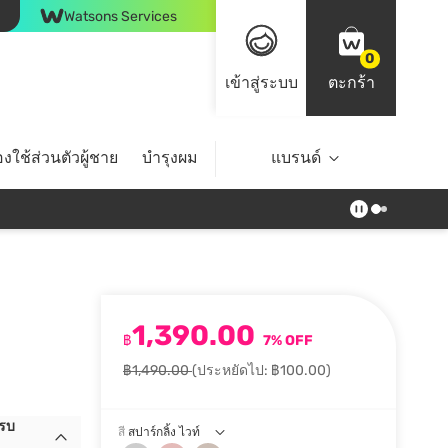
Watsons Services
0
เข้าสู่ระบบ
ตะกร้า
งใช้ส่วนตัวผู้ชาย
บำรุงผม
ไลฟ์สไตล์
แบรนด์
Top Brands
1,390.00
฿
7% OFF
฿1,490.00
(ประหยัดไป: ฿100.00)
ครบ
สี
สปาร์กลิ้ง ไวท์