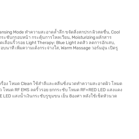
eansing Mode ทำความสะอาดล้ำลึก ขจัดสิ่งสกปรก ผิวสดชื่น, Cool
ยกกระชับกรอบหน้า กระตุ้นการไหลเวียน, Moisturizing ผลักสาร
ดเลือนริ้วรอย Light Therapy: Blue Light ลดสิว ลดการอักเสบ,
 รอบนาที เพิ่มความเด้งกระจ่างใส, Warm Massage วอร์มอุ่น เปิดรู
ปิดเครื่อง โหมด Clean ใช้สำลีและคลีนซิ่งนวดทำความสะอาดผิว โหมด
สู่ผิว โหมด RF EMS ลดริ้วรอย ยกกระชับ โหมด RF+RED LED แสงแดง
 LED แสงน้ำเงินกระชับรูขุมขน เย็น 8องศา หลังใช้เช็ดหัวนวด