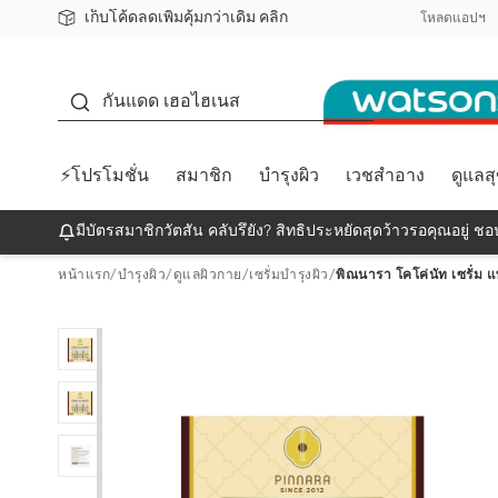
เก็บโค้ดลดเพิ่มคุ้มกว่าเดิม คลิก
ชอปออนไลน์ครั้งแรก ลดเพิ่มจุก ๆ 10%! 🎉
📦ส่งฟรี! เมื่อชอป 499฿
สมาชิกวัตสัน คลับดียังไง?
โหลดแอปฯ
กันแดด
กันแดด เฮอไฮเนส
⚡โปรโมชั่น
สมาชิก
บำรุงผิว
เวชสำอาง
ดูแลส
มีบัตรสมาชิกวัตสัน คลับรึยัง? สิทธิประหยัดสุดว้าวรอคุณอยู่ ชอป
หน้าแรก
/
บำรุงผิว
/
ดูแลผิวกาย
/
เซรั่มบำรุงผิว
/
พิณนารา โคโค่นัท เซรั่ม 