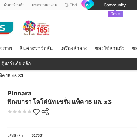
Community
ค้นหาร้านค้า
บทความน่าอ่าน
Thai
ใหม่!!
ุขภาพ
สินค้าตราวัตสัน
เครื่องสำอาง
ของใช้ส่วนตัว
ขอ
คุ้มกว่าเดิม คลิก!
แพ็ค 15 มล. X3
Pinnara
พิณนารา โคโค่นัท เซรั่ม แพ็ค 15 มล. x3
รหัสสินค้า
327331