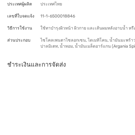
ประเทศผู้ผลิต
ประเทศไทย
เลขที่ใบจดแจ้ง
11-1-6500018846
วิธีการใช้งาน
ใช้ทาบำรุงผิวหน้า ผิวกาย และเส้นผมหลังอาบน้ำ หรื
ส่วนประกอบ
ไซโคลเพนตาไซลอกเซน, ไดเมทิโคน, น้ำมันมะพร้าว 
ปาลมิเตท, น้ำหอม, น้ำมันเมล็ดอาร์แกน (Argania Spi
ชำระเงินและการจัดส่ง