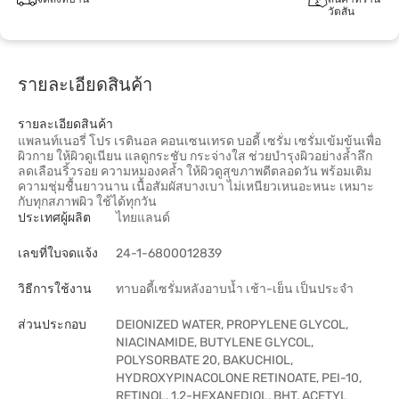
วัตสัน
รายละเอียดสินค้า
รายละเอียดสินค้า
แพลนท์เนอรี่ โปร เรตินอล คอนเซนเทรด บอดี้ เซรั่ม เซรั่มเข้มข้นเพื่อ
ผิวกาย ให้ผิวดูเนียน แลดูกระชับ กระจ่างใส ช่วยบำรุงผิวอย่างล้ำลึก
ลดเลือนริ้วรอย ความหมองคล้ำ ให้ผิวดูสุขภาพดีตลอดวัน พร้อมเติม
ความชุ่มชื้นยาวนาน เนื้อสัมผัสบางเบา ไม่เหนียวเหนอะหนะ เหมาะ
กับทุกสภาพผิว ใช้ได้ทุกวัน
ประเทศผู้ผลิต
ไทยแลนด์
เลขที่ใบจดแจ้ง
24-1-6800012839
วิธีการใช้งาน
ทาบอดี้เซรั่มหลังอาบน้ำ เช้า-เย็น เป็นประจำ
ส่วนประกอบ
DEIONIZED WATER, PROPYLENE GLYCOL,
NIACINAMIDE, BUTYLENE GLYCOL,
POLYSORBATE 20, BAKUCHIOL,
HYDROXYPINACOLONE RETINOATE, PEI-10,
RETINOL, 1,2-HEXANEDIOL, BHT, ACETYL