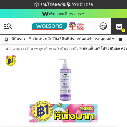
ชอปออนไลน์ครั้งแรก ลดเพิ่มจุก ๆ 10%! 🎉
เก็บโค้ดลดเพิ่มคุ้มกว่าเดิม คลิก
สมาชิกวัตสัน คลับดียังไง?
📦ส่งฟรี! เมื่อชอป 499฿
Watsons Services
0
มีบัตรสมาชิกวัตสัน คลับรึยัง? สิทธิประหยัดสุดว้าวรอคุณอยู่ ชอปคุ้มกว
มีบัตรสมาชิกวัตสัน คลับรึยัง? สิทธิประหยัดสุดว้าวรอคุณอยู่ ชอปคุ้มกว่าเดิม คลิก!
หน้าแรก
/
เวชสำอาง
/
ดูแลผิวกาย
/
เซรั่มบำรุงผิว
/
แพลนท์เนอรี่ โปร เรตินอล คอน