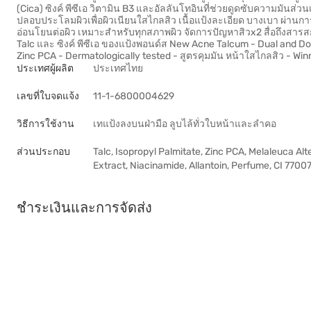
(Cica) ซิงค์ พีซีเอ วิตามิน B3 และอัลลันโทอินที่ช่วยดูดซับความมันส่
ปลอบประโลมผิวเพื่อผิวเนียนใสไกลสิว เนื้อแป้งละเอียด บางเบา ผ่าน
อ่อนโยนต่อผิว เหมาะสำหรับทุกสภาพผิว จัดการปัญหาสิวx2 สื่อถึงสารสก
Talc และ ซิงค์ พีซีเอ ของแป้งพอนด์ส New Acne Talcum - Dual and Doubl
Zinc PCA - Dermatologically tested - สูตรคุมมัน หน้าใสไกลสิว - Wi
ประเทศผู้ผลิต
ประเทศไทย
เลขที่ใบจดแจ้ง
11-1-6800004629
วิธีการใช้งาน
เทแป้งลงบนฝ่ามือ ลูบไล้ทั่วใบหน้าและลำคอ
ส่วนประกอบ
Talc, Isopropyl Palmitate, Zinc PCA, Melaleuca Alt
Extract, Niacinamide, Allantoin, Perfume, CI 77007
ชำระเงินและการจัดส่ง