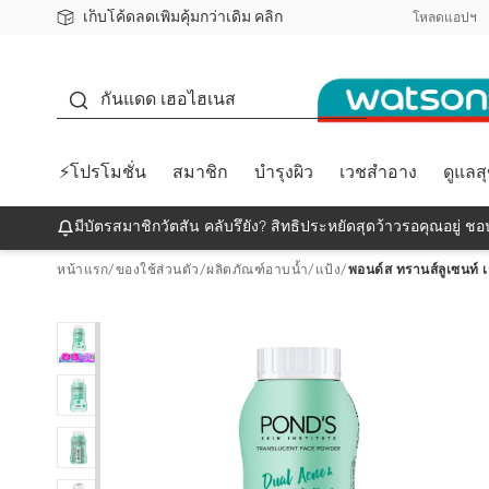
เก็บโค้ดลดเพิ่มคุ้มกว่าเดิม คลิก
ชอปออนไลน์ครั้งแรก ลดเพิ่มจุก ๆ 10%! 🎉
📦ส่งฟรี! เมื่อชอป 499฿
สมาชิกวัตสัน คลับดียังไง?
โหลดแอปฯ
กันแดด
กันแดด เฮอไฮเนส
⚡โปรโมชั่น
สมาชิก
บำรุงผิว
เวชสำอาง
ดูแลส
มีบัตรสมาชิกวัตสัน คลับรึยัง? สิทธิประหยัดสุดว้าวรอคุณอยู่ ชอป
หน้าแรก
/
ของใช้ส่วนตัว
/
ผลิตภัณฑ์อาบน้ำ
/
แป้ง
/
พอนด์ส ทรานส์ลูเซนท์ เ