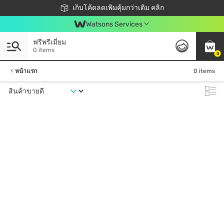
ชอปออนไลน์ครั้งแรก ลดเพิ่มจุก ๆ 10%! 🎉
เก็บโค้ดลดเพิ่มคุ้มกว่าเดิม คลิก
สมาชิกวัตสัน คลับดียังไง?
📦ส่งฟรี! เมื่อชอป 499฿
Watsons Services
ฟรีพรีเมี่ยม
0 items
0
หน้าแรก
0 items