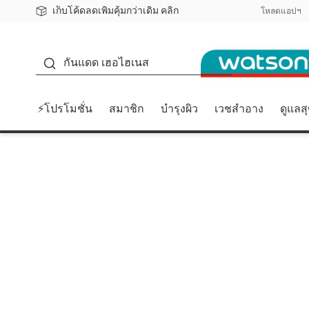
เก็บโค้ดลดเพิ่มคุ้มกว่าเดิม คลิก
ชอปออนไลน์ครั้งแรก ลดเพิ่มจุก ๆ 10%! 🎉
📦ส่งฟรี! เมื่อชอป 499฿
สมาชิกวัตสัน คลับดียังไง?
โหลดแอปฯ
กันแดด
กันแดด เฮอไฮเนส
⚡โปรโมชั่น
สมาชิก
บำรุงผิว
เวชสำอาง
ดูแลส