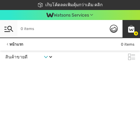
ชอปออนไลน์ครั้งแรก ลดเพิ่มจุก ๆ 10%! 🎉
เก็บโค้ดลดเพิ่มคุ้มกว่าเดิม คลิก
สมาชิกวัตสัน คลับดียังไง?
📦ส่งฟรี! เมื่อชอป 499฿
Watsons Services
0 items
0
หน้าแรก
0 items