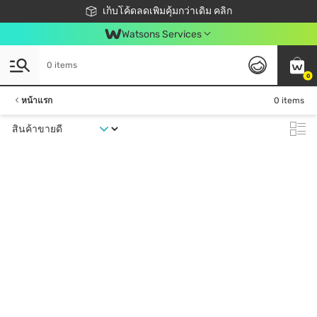
ชอปออนไลน์ครั้งแรก ลดเพิ่มจุก ๆ 10%! 🎉
เก็บโค้ดลดเพิ่มคุ้มกว่าเดิม คลิก
สมาชิกวัตสัน คลับดียังไง?
📦ส่งฟรี! เมื่อชอป 499฿
Watsons Services
0 items
0
หน้าแรก
0 items