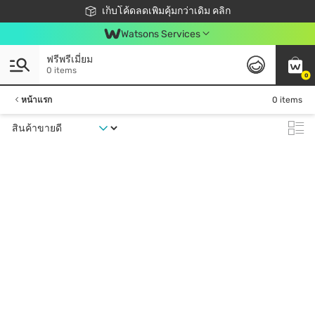
ชอปออนไลน์ครั้งแรก ลดเพิ่มจุก ๆ 10%! 🎉
เก็บโค้ดลดเพิ่มคุ้มกว่าเดิม คลิก
สมาชิกวัตสัน คลับดียังไง?
📦ส่งฟรี! เมื่อชอป 499฿
Watsons Services
ฟรีพรีเมี่ยม
0 items
0
หน้าแรก
0 items