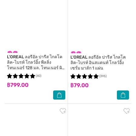
L'OREAL
ลอรีอัล ปารีส ไกลโค
L'OREAL
ลอรีอัล ปารีส ไกลโค
ลิค-ไบรท์ โกลว์อิ้ง พีลลิ่ง
ลิค-ไบรท์ อินสแตนท์ โกลว์อิ้ง
โทนเนอร์ 128 มล. โทนเนอร์ ผิว
เซรั่ม มาส์ก 1 แผ่น
กระจ่างใส
(40)
(395)
฿799.00
฿79.00