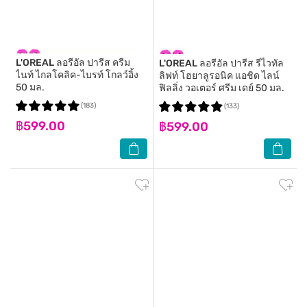
L'OREAL
ลอรีอัล ปารีส ครีม
L'OREAL
ลอรีอัล ปารีส รีไวทัล
ไนท์ ไกลโคลิค-ไบรท์ โกลว์อิ้ง
ลิฟท์ โฮยาลูรอนิค แอชิด ไลน์
50 มล.
ฟิลลิ่ง วอเตอร์ ศรีม เดย์ 50 มล.
(183)
(133)
฿599.00
฿599.00