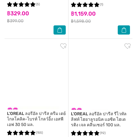
(5)
(1)
฿329.00
฿1,159.00
฿399.00
฿1,598.00
L'OREAL
ลอรีอัล ปารีส ครีม เดย์
L'OREAL
ลอรีอัล ปารีส รีไวทัล
ไกลโคลิค-ไบรท์ โกลว์อิ้ง เอสพี
ลิฟท์ ไฮยาลูรอนิค แอซิด ไฮเด
เอฟ 30 50 มล.
รติง เจล คลีนเซอร์ 100 มล.
(155)
(92)