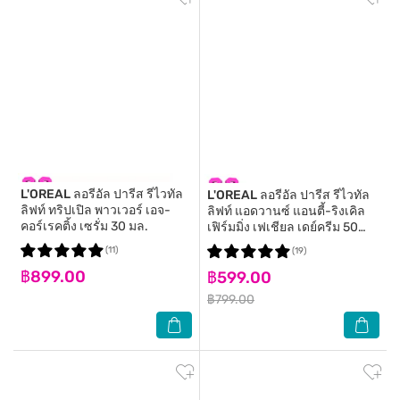
L'OREAL
ลอรีอัล ปารีส รีไวทัล
L'OREAL
ลอรีอัล ปารีส รีไวทัล
ลิฟท์ ทริปเปิล พาวเวอร์ เอจ-
ลิฟท์ แอดวานซ์ แอนตี้-ริงเคิล
คอร์เรคติ้ง เซรั่ม 30 มล.
เฟิร์มมิ่ง เฟเชียล เดย์ครีม 50
มล.
(11)
(19)
฿899.00
฿599.00
฿799.00