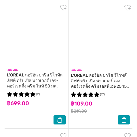
L'OREAL
ลอรีอัล ปารีส รีไวทัล
L'OREAL
ลอรีอัล ปารีส รีไวทลั
ลิฟท์ ทริปเปิล พาวเวอร์ เอจ-
ลิฟท์ ทริปเปิล พาวเวอร์ เอจ-
คอร์เรคติ้ง ครีม ไนท์ 50 มล.
คอร์เรคติ้ง ครีม เอสพีเอฟ25 15
มล.
(2)
(17)
฿699.00
฿109.00
฿219.00