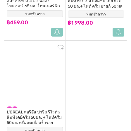
ลิค-ไบรท์ โกลว์อิ้ง พีลลิ่ง
ลิฟท์ ทริปเปิ้ล แอคชั่น เดย์ ครีม
โทนเนอร์ 65 มล. โทนเนอร์ ผิว
50 มล.+ ไนท์ ครีม มาสก์ 50 มล
กระจ่างใส
หมดชั่วคราว
(14)
หมดชั่วคราว
(29)
฿459.00
฿1,998.00
L'OREAL
ลอรีอัล ปารีส รีไวทัล
ลิฟท์ เดย์ครีม 50มล. + ไนท์ครีม
50มล. ครีมลดเลือนริ้วรอย
หมดชั่วคราว
(47)