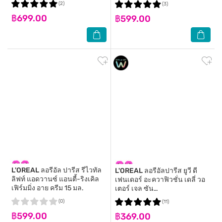
(2)
(3)
฿699.00
฿599.00
L'OREAL
ลอรีอัล ปารีส รีไวทัล
L'OREAL
ลอรีอัลปารีส ยูวี ดี
ลิฟท์ แอดวานซ์ แอนตี้-ริงเคิล
เฟนเดอร์ อะควาฟิวชั่น เดลี่ วอ
เฟิร์มมิ่ง อาย ครีม 15 มล.
เตอร์ เจล ซัน
สกรีนSPF50+PA++++30มล.
(0)
(11)
฿599.00
฿369.00