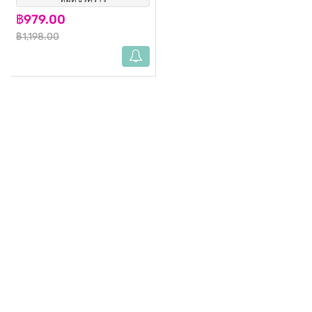
฿979.00
฿1,198.00