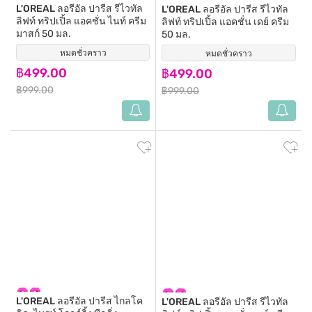
L'OREAL
ลอรีอัล ปารีส รีไวทัล
L'OREAL
ลอรีอัล ปารีส รีไวทัล
ลิฟท์ ทริปเปิ้ล แอคชั่น ไนท์ ครีม
ลิฟท์ ทริปเปิ้ล แอคชั่น เดย์ ครีม
มาสก์ 50 มล.
50 มล.
หมดชั่วคราว
(100)
หมดชั่วคราว
(83)
฿499.00
฿499.00
฿999.00
฿999.00
L'OREAL
ลอรีอัล ปารีส ไกลโค
L'OREAL
ลอรีอัล ปารีส รีไวทัล