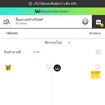
ชอปออนไลน์ครั้งแรก ลดเพิ่มจุก ๆ 10%! 🎉
เก็บโค้ดลดเพิ่มคุ้มกว่าเดิม คลิก
สมาชิกวัตสัน คลับดียังไง?
📦ส่งฟรี! เมื่อชอป 499฿
Watsons Services
ซื้อครบ699 ฟรีGWP
53 items
0
หน้าแรก
53 items
คัดกรองโดย
ลด 50%