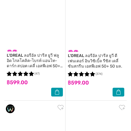
L'OREAL
ลอรีอัล ปารีส ยูวี ฟลู
L'OREAL
ลอรีอัล ปารีส ยูวี ดี
อิด ไกลโคลิค-ไบรท์ แอนไท-
เฟนเดอร์ อินวิซิเบิ้ล รีซิส เดลี่
ดาร์ก สปอต เดลี่ เอสพีเอฟ 50+
ซันสกรีน เอสพีเอฟ 50+ 50 มล.
50 มล.
(47)
(374)
฿599.00
฿599.00