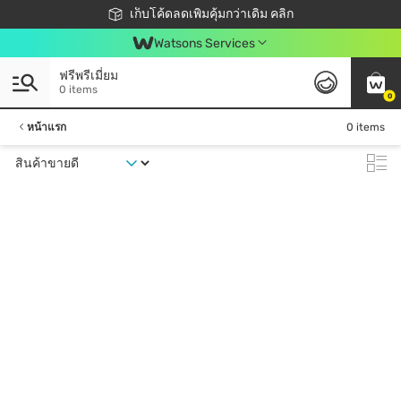
ชอปออนไลน์ครั้งแรก ลดเพิ่มจุก ๆ 10%! 🎉
เก็บโค้ดลดเพิ่มคุ้มกว่าเดิม คลิก
สมาชิกวัตสัน คลับดียังไง?
📦ส่งฟรี! เมื่อชอป 499฿
Watsons Services
ฟรีพรีเมี่ยม
0 items
0
หน้าแรก
0 items