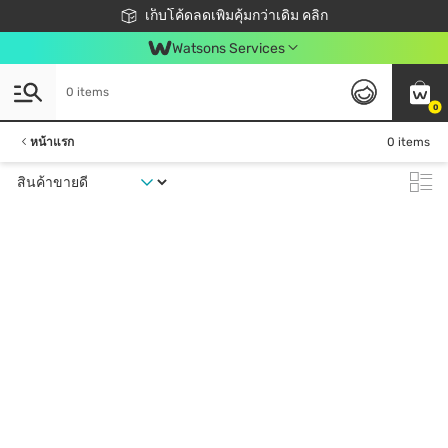
ชอปออนไลน์ครั้งแรก ลดเพิ่มจุก ๆ 10%! 🎉
เก็บโค้ดลดเพิ่มคุ้มกว่าเดิม คลิก
สมาชิกวัตสัน คลับดียังไง?
📦ส่งฟรี! เมื่อชอป 499฿
Watsons Services
0 items
0
หน้าแรก
0 items