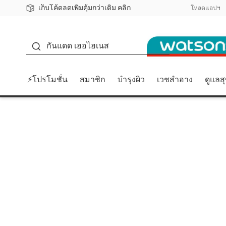
เก็บโค้ดลดเพิ่มคุ้มกว่าเดิม คลิก
ชอปออนไลน์ครั้งแรก ลดเพิ่มจุก ๆ 10%! 🎉
📦ส่งฟรี! เมื่อชอป 499฿
สมาชิกวัตสัน คลับดียังไง?
โหลดแอปฯ
กันแดด
กันแดด เฮอไฮเนส
⚡โปรโมชั่น
สมาชิก
บำรุงผิว
เวชสำอาง
ดูแลส