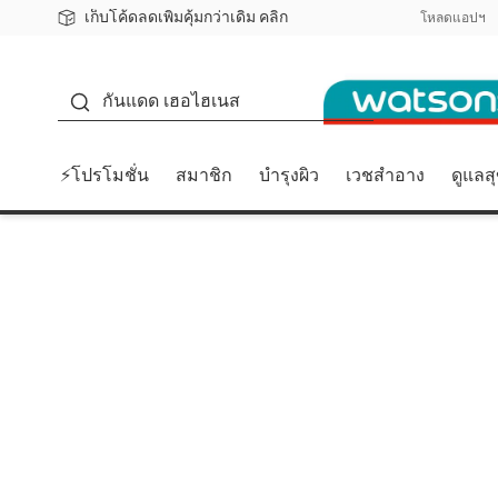
เก็บโค้ดลดเพิ่มคุ้มกว่าเดิม คลิก
ชอปออนไลน์ครั้งแรก ลดเพิ่มจุก ๆ 10%! 🎉
📦ส่งฟรี! เมื่อชอป 499฿
สมาชิกวัตสัน คลับดียังไง?
โหลดแอปฯ
กันแดด
กันแดด เฮอไฮเนส
⚡โปรโมชั่น
สมาชิก
บำรุงผิว
เวชสำอาง
ดูแลส