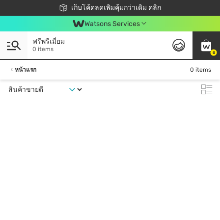
ชอปออนไลน์ครั้งแรก ลดเพิ่มจุก ๆ 10%! 🎉
เก็บโค้ดลดเพิ่มคุ้มกว่าเดิม คลิก
สมาชิกวัตสัน คลับดียังไง?
📦ส่งฟรี! เมื่อชอป 499฿
Watsons Services
ฟรีพรีเมี่ยม
0 items
0
หน้าแรก
0 items