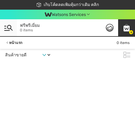
ชอปออนไลน์ครั้งแรก ลดเพิ่มจุก ๆ 10%! 🎉
เก็บโค้ดลดเพิ่มคุ้มกว่าเดิม คลิก
สมาชิกวัตสัน คลับดียังไง?
📦ส่งฟรี! เมื่อชอป 499฿
Watsons Services
ฟรีพรีเมี่ยม
0 items
0
หน้าแรก
0 items