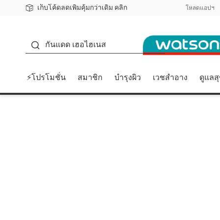
เก็บโค้ดลดเพิ่มคุ้มกว่าเดิม คลิก
ชอปออนไลน์ครั้งแรก ลดเพิ่มจุก ๆ 10%! 🎉
📦ส่งฟรี! เมื่อชอป 499฿
สมาชิกวัตสัน คลับดียังไง?
โหลดแอปฯ
กันแดด
กันแดด เฮอไฮเนส
⚡โปรโมชั่น
สมาชิก
บำรุงผิว
เวชสำอาง
ดูแลส