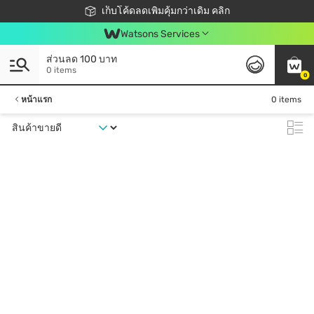
ชอปออนไลน์ครั้งแรก ลดเพิ่มจุก ๆ 10%! 🎉
เก็บโค้ดลดเพิ่มคุ้มกว่าเดิม คลิก
สมาชิกวัตสัน คลับดียังไง?
📦ส่งฟรี! เมื่อชอป 499฿
Watsons Services
ส่วนลด 100 บาท
0 items
0
หน้าแรก
0 items