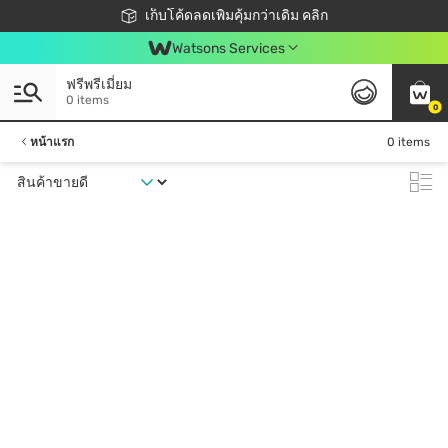
ชอปออนไลน์ครั้งแรก ลดเพิ่มจุก ๆ 10%! 🎉
เก็บโค้ดลดเพิ่มคุ้มกว่าเดิม คลิก
สมาชิกวัตสัน คลับดียังไง?
📦ส่งฟรี! เมื่อชอป 499฿
Watsons Services
ฟรีพรีเมี่ยม
0 items
0
หน้าแรก
0 items