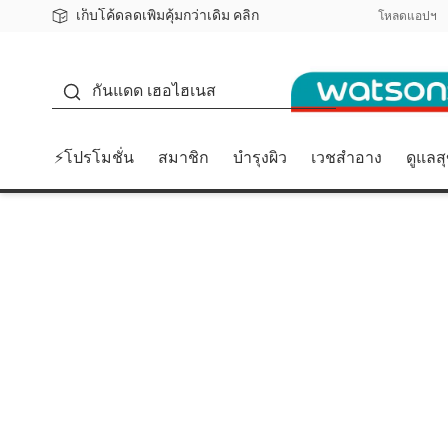
เก็บโค้ดลดเพิ่มคุ้มกว่าเดิม คลิก
ชอปออนไลน์ครั้งแรก ลดเพิ่มจุก ๆ 10%! 🎉
📦ส่งฟรี! เมื่อชอป 499฿
สมาชิกวัตสัน คลับดียังไง?
โหลดแอปฯ
กันแดด
กันแดด เฮอไฮเนส
⚡โปรโมชั่น
สมาชิก
บำรุงผิว
เวชสำอาง
ดูแลส