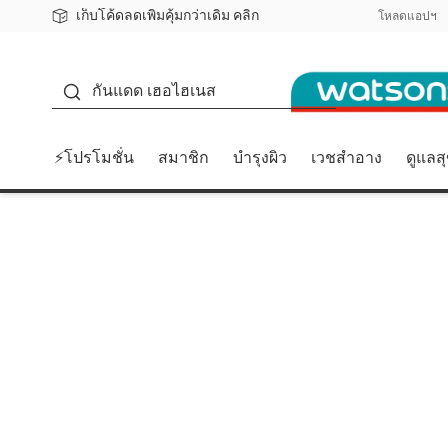
เก็บโค้ดลดเพิ่มคุ้มกว่าเดิม คลิก
ชอปออนไลน์ครั้งแรก ลดเพิ่มจุก ๆ 10%! 🎉
📦ส่งฟรี! เมื่อชอป 499฿
สมาชิกวัตสัน คลับดียังไง?
โหลดแอปฯ
กันแดด
กันแดด เฮอไฮเนส
⚡โปรโมชั่น
สมาชิก
บำรุงผิว
เวชสำอาง
ดูแลส