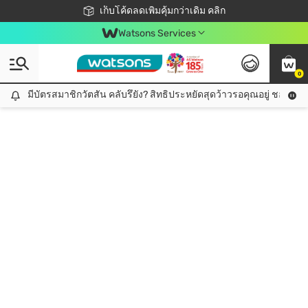
ชอปออนไลน์ครั้งแรก ลดเพิ่มจุก ๆ 10%! 🎉
เก็บโค้ดลดเพิ่มคุ้มกว่าเดิม คลิก
สมาชิกวัตสัน คลับดียังไง?
📦ส่งฟรี! เมื่อชอป 499฿
Watsons Services
0
มีบัตรสมาชิกวัตสัน คลับรึยัง? สิทธิประหยัดสุดว้าวรอคุณอยู่ ชอปคุ้มกว
มีบัตรสมาชิกวัตสัน คลับรึยัง? สิทธิประหยัดสุดว้าวรอคุณอยู่ ชอปคุ้มกว่าเดิม คลิก!