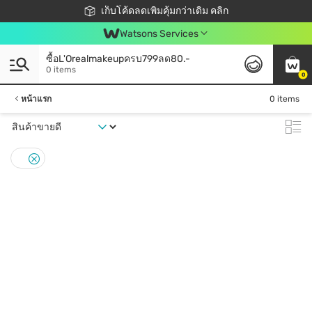
ชอปออนไลน์ครั้งแรก ลดเพิ่มจุก ๆ 10%! 🎉
เก็บโค้ดลดเพิ่มคุ้มกว่าเดิม คลิก
สมาชิกวัตสัน คลับดียังไง?
📦ส่งฟรี! เมื่อชอป 499฿
Watsons Services
ซื้อL'Orealmakeupครบ799ลด80.-
0 items
0
หน้าแรก
0 items