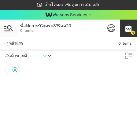
ชอปออนไลน์ครั้งแรก ลดเพิ่มจุก ๆ 10%! 🎉
เก็บโค้ดลดเพิ่มคุ้มกว่าเดิม คลิก
สมาชิกวัตสัน คลับดียังไง?
📦ส่งฟรี! เมื่อชอป 499฿
Watsons Services
ซื้อMerrez'Caครบ399ลด20.-
0 items
0
หน้าแรก
0 items