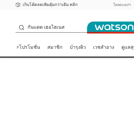
เก็บโค้ดลดเพิ่มคุ้มกว่าเดิม คลิก
ชอปออนไลน์ครั้งแรก ลดเพิ่มจุก ๆ 10%! 🎉
📦ส่งฟรี! เมื่อชอป 499฿
สมาชิกวัตสัน คลับดียังไง?
โหลดแอปฯ
กันแดด
กันแดด เฮอไฮเนส
⚡โปรโมชั่น
สมาชิก
บำรุงผิว
เวชสำอาง
ดูแลส