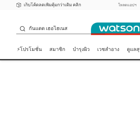
เก็บโค้ดลดเพิ่มคุ้มกว่าเดิม คลิก
ชอปออนไลน์ครั้งแรก ลดเพิ่มจุก ๆ 10%! 🎉
📦ส่งฟรี! เมื่อชอป 499฿
สมาชิกวัตสัน คลับดียังไง?
โหลดแอปฯ
กันแดด
กันแดด เฮอไฮเนส
⚡โปรโมชั่น
สมาชิก
บำรุงผิว
เวชสำอาง
ดูแลส