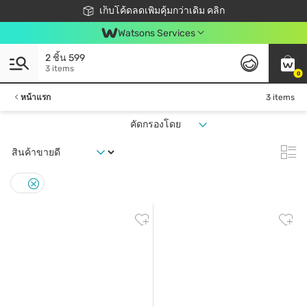
ชอปออนไลน์ครั้งแรก ลดเพิ่มจุก ๆ 10%! 🎉
เก็บโค้ดลดเพิ่มคุ้มกว่าเดิม คลิก
สมาชิกวัตสัน คลับดียังไง?
📦ส่งฟรี! เมื่อชอป 499฿
Watsons Services
2 ชิ้น 599
3 items
0
หน้าแรก
3 items
คัดกรองโดย