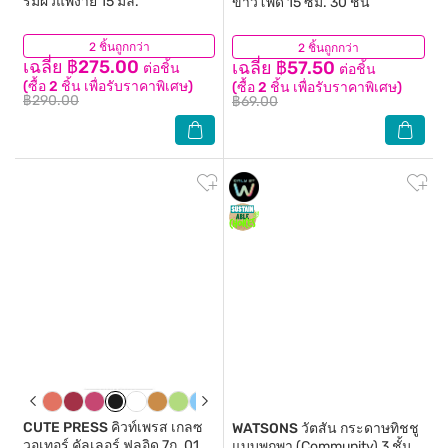
รั่มผิวแพ้ง่าย 15 มล.
ข้าวโพด 15 ซม. 30 ชิ้น
2 ชิ้นถูกกว่า
(166)
2 ชิ้นถูกกว่า
(0)
เฉลี่ย ฿275.00
เฉลี่ย ฿57.50
ต่อชิ้น
ต่อชิ้น
(ซื้อ 2 ชิ้น เพื่อรับราคาพิเศษ)
(ซื้อ 2 ชิ้น เพื่อรับราคาพิเศษ)
฿290.00
฿69.00
CUTE PRESS
คิวท์เพรส เกลซ
WATSONS
วัตสัน กระดาษทิชชู
วอเทอร์ คัลเลอร์ ฟลูอิด 7ก. 01
แบบพกพา (Community) 3 ชั้น