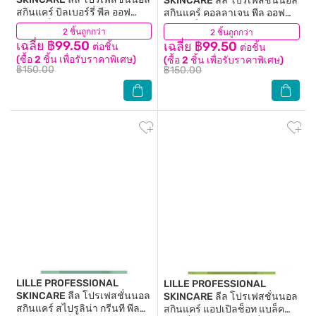
SKINCARE
ลีล โปรเฟสชั่นนอล
สกินแคร์ บิลเบอร์รี่ พีล ออฟ
สกินแคร์ คอลลาเจน พีล ออฟ
โมเดลลิ่ง มาส์ก 40 กรัม
โมเดลลิ่ง มาส์ก 40 กรัม
2 ชิ้นถูกกว่า
(3)
2 ชิ้นถูกกว่า
(5)
เฉลี่ย ฿99.50
เฉลี่ย ฿99.50
ต่อชิ้น
ต่อชิ้น
(ซื้อ 2 ชิ้น เพื่อรับราคาพิเศษ)
(ซื้อ 2 ชิ้น เพื่อรับราคาพิเศษ)
฿150.00
฿150.00
LILLE PROFESSIONAL
LILLE PROFESSIONAL
SKINCARE
ลีล โปรเฟสชั่นนอล
SKINCARE
ลีล โปรเฟสชั่นนอล
สกินแคร์ สไปรูลิน่า กรีนที พีล
สกินแคร์ แอปเปิลช็อท แบล็ค