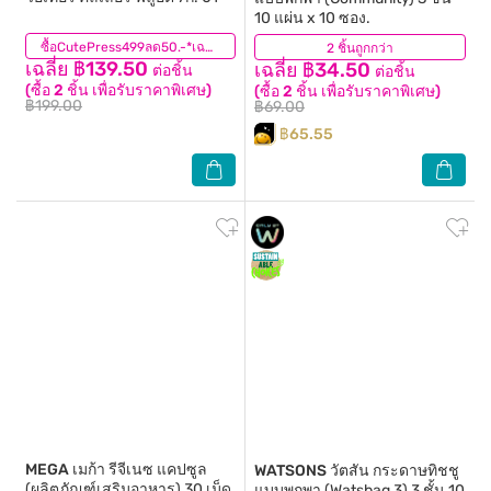
10 แผ่น x 10 ซอง.
(0)
ซื้อCutePress499ลด50.-*เฉพาะสินค้าที่ร่วมรายการ
2 ชิ้นถูกกว่า
(5)
เฉลี่ย ฿139.50
เฉลี่ย ฿34.50
ต่อชิ้น
ต่อชิ้น
(ซื้อ 2 ชิ้น เพื่อรับราคาพิเศษ)
(ซื้อ 2 ชิ้น เพื่อรับราคาพิเศษ)
฿199.00
฿69.00
฿65.55
MEGA
เมก้า รีจีเนซ แคปซูล
WATSONS
วัตสัน กระดาษทิชชู
(ผลิตภัณฑ์เสริมอาหาร) 30 เม็ด
แบบพกพา (Watsbag 3) 3 ชั้น 10