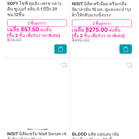
SOFY
โซฟี คูลลิ่ง เฟรช กลาง
NISIT
นิสิต พรีเมี่ยม ครีมเกลือ
คืน ซูเปอร์ สลิม 0.1 มีปีก 29
หิมาลายัน 15 มล. ดูแลและบำรุง
ซม.12ชิ้น
ผิวให้กลับมาแข็งแรง
2 ชิ้นถูกกว่า
(84)
2 ชิ้นถูกกว่า
(63)
เฉลี่ย ฿57.50
เฉลี่ย ฿275.00
ต่อชิ้น
ต่อชิ้น
(ซื้อ 2 ชิ้น เพื่อรับราคาพิเศษ)
(ซื้อ 2 ชิ้น เพื่อรับราคาพิเศษ)
฿76.00
฿290.00
NISIT
นิสิตเซรั่ม Nisit Serum เซ
BLOOD
บลัด แผ่นอนามัย