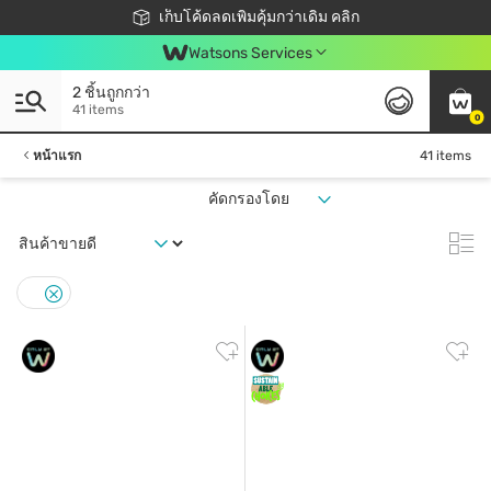
ชอปออนไลน์ครั้งแรก ลดเพิ่มจุก ๆ 10%! 🎉
เก็บโค้ดลดเพิ่มคุ้มกว่าเดิม คลิก
สมาชิกวัตสัน คลับดียังไง?
📦ส่งฟรี! เมื่อชอป 499฿
Watsons Services
2 ชิ้นถูกกว่า
41 items
0
หน้าแรก
41 items
คัดกรองโดย