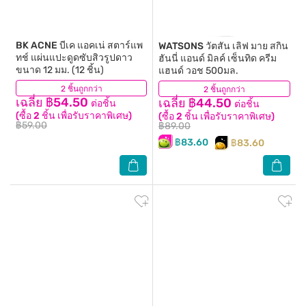
BK ACNE
บีเค แอคเน่ สตาร์แพ
WATSONS
วัตสัน เลิฟ มาย สกิน
ทช์ แผ่นแปะดูดซับสิวรูปดาว
ฮันนี่ แอนด์ มิลค์ เซ็นทิด ครีม
ขนาด 12 มม. (12 ชิ้น)
แฮนด์ วอช 500มล.
2 ชิ้นถูกกว่า
(71)
2 ชิ้นถูกกว่า
(46)
เฉลี่ย ฿54.50
เฉลี่ย ฿44.50
ต่อชิ้น
ต่อชิ้น
(ซื้อ 2 ชิ้น เพื่อรับราคาพิเศษ)
(ซื้อ 2 ชิ้น เพื่อรับราคาพิเศษ)
฿59.00
฿89.00
฿83.60
฿83.60