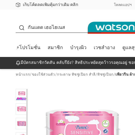
เก็บโค้ดลดเพิ่มคุ้มกว่าเดิม คลิก
ชอปออนไลน์ครั้งแรก ลดเพิ่มจุก ๆ 10%! 🎉
📦ส่งฟรี! เมื่อชอป 499฿
สมาชิกวัตสัน คลับดียังไง?
โหลดแอปฯ
กันแดด
กันแดด เฮอไฮเนส
⚡โปรโมชั่น
สมาชิก
บำรุงผิว
เวชสำอาง
ดูแลส
มีบัตรสมาชิกวัตสัน คลับรึยัง? สิทธิประหยัดสุดว้าวรอคุณอยู่ ชอป
หน้าแรก
/
ของใช้ส่วนตัว
/
กระดาษ ทิชชู่เปียก สำลี
/
ทิชชู่เปียก
/
เพียวรีน ผ