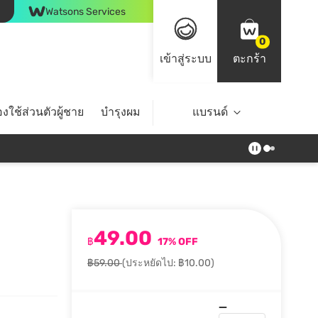
Watsons Services
0
เข้าสู่ระบบ
ตะกร้า
งใช้ส่วนตัวผู้ชาย
บำรุงผม
ไลฟ์สไตล์
แบรนด์
Top Brands
49.00
฿
17% OFF
฿59.00
(ประหยัดไป: ฿10.00)