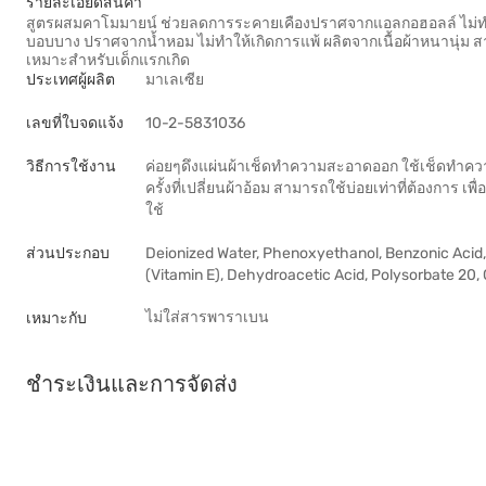
รายละเอียดสินค้า
สูตรผสมคาโมมายน์ ช่วยลดการระคายเคืองปราศจากแอลกอฮอลล์ ไม่ทำให
บอบบาง ปราศจากน้ำหอม ไม่ทำให้เกิดการแพ้ ผลิตจากเนื้อผ้าหนานุ่ม
เหมาะสำหรับเด็กแรกเกิด
ประเทศผู้ผลิต
มาเลเซีย
เลขที่ใบจดแจ้ง
10-2-5831036
วิธีการใช้งาน
ค่อยๆดึงแผ่นผ้าเช็ดทำความสะอาดออก ใช้เช็ดทำค
ครั้งที่เปลี่ยนผ้าอ้อม สามารถใช้บ่อยเท่าที่ต้องการ เ
ใช้
ส่วนประกอบ
Deionized Water, Phenoxyethanol, Benzonic Acid
(Vitamin E), Dehydroacetic Acid, Polysorbate 20, 
ไม่ใส่สารพาราเบน
เหมาะกับ
ชำระเงินและการจัดส่ง