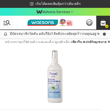
ชอปออนไลน์ครั้งแรก ลดเพิ่มจุก ๆ 10%! 🎉
เก็บโค้ดลดเพิ่มคุ้มกว่าเดิม คลิก
สมาชิกวัตสัน คลับดียังไง?
📦ส่งฟรี! เมื่อชอป 499฿
Watsons Services
0
มีบัตรสมาชิกวัตสัน คลับรึยัง? สิทธิประหยัดสุดว้าวรอคุณอยู่ ชอปคุ้มกว
มีบัตรสมาชิกวัตสัน คลับรึยัง? สิทธิประหยัดสุดว้าวรอคุณอยู่ ชอปคุ้มกว่าเดิม คลิก!
หน้าแรก
/
ของใช้ส่วนตัว
/
แม่และเด็ก
/
ดูแลผิวเด็ก
/
เพียวรีน สเปรย์กันยุงขนาด 7