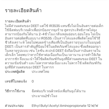
รายละเอียดสินค้า
รายละเอียดสินค้า
ไม่มีส่วนผสมของ DEET แต่ใช้ IR3535 แทนซึ่งไม่เป็นอันตรายต่อเด็ก
ใช้ฉีดพ่นบริเวณผิวเพื่อปกป้องจากยุงร้าย สูตรประสิทธิภาพไล่ยุง
สามารถป้องกันได้นาน 2-4ชั่วโมง กลิ่นหอมอ่อนๆ อ่อนโยน ไม่เป็น
อันตรายต่อผิดที่บอบบาง IR3535: เป็นสารไล่แมลงที่ผลิตโดยใช้วิธี
ชีวสังเคราะห์ โดยไม่พบผลข้างเคียงที่เป็นอันตรายรุนแรงในมนุษย์
DEET: เป็นสารสำคัญที่นิยมใช้ในผลิตภัณฑ์ไล่แมลง ซึ่งผลิตออกมา
ในหลายรูปแบบ เช่น โลชั่น สเปรย์ DEET ยังถือเป็นสารอันตรายใน
เด็กเล็ก โดยพบว่าหากใช้ทาต่อเนื่องกันเป็นเวลานาน อาจทำให้เกิด
อาการชัก จึงแนะนำให้ใช้ผลิตภัณฑ์กันยุงที่มีส่วนผสมของ DEET ใน
ความเข้มข้นต่ำ และไม่ควรทาต่อเนื่อง และไม่ควรใช้ ผลิตภัณฑ์กัน
ยุงที่มีส่วนผสมของ DEET ในทารก
ประเทศผู้ผลิต
ประเทศไทย
เลขที่ใบจดแจ้ง
0
วิธีการใช้งาน
ฉีดพ่นบริเวณผิวหนังเพื่อกันยุงได้นาน
ประมาณ2ชั่วโมง
ส่วนประกอบ
Ethyl Butyl Acetyl Aminopropionate 12 W/W