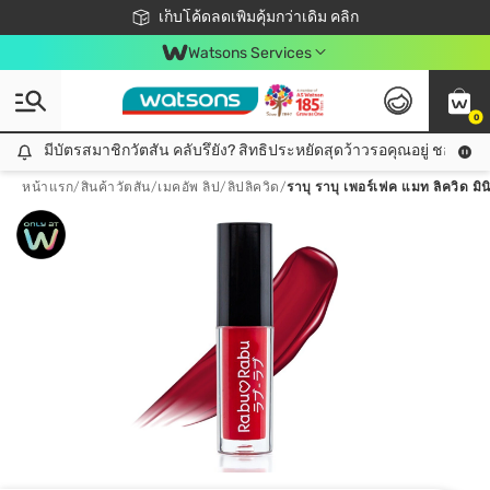
ชอปออนไลน์ครั้งแรก ลดเพิ่มจุก ๆ 10%! 🎉
เก็บโค้ดลดเพิ่มคุ้มกว่าเดิม คลิก
สมาชิกวัตสัน คลับดียังไง?
📦ส่งฟรี! เมื่อชอป 499฿
Watsons Services
0
มีบัตรสมาชิกวัตสัน คลับรึยัง? สิทธิประหยัดสุดว้าวรอคุณอยู่ ชอปคุ้มกว
มีบัตรสมาชิกวัตสัน คลับรึยัง? สิทธิประหยัดสุดว้าวรอคุณอยู่ ชอปคุ้มกว่าเดิม คลิก!
หน้าแรก
/
สินค้าวัตสัน
/
เมคอัพ ลิป
/
ลิปลิควิด
/
ราบุ ราบุ เพอร์เฟค แมท ลิควิด มินิ