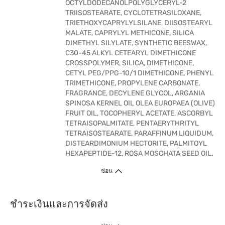
OCTYLDODECANOLPOLYGLYCERYL-2
TRIISOSTEARATE, CYCLOTETRASILOXANE,
TRIETHOXYCAPRYLYLSILANE, DIISOSTEARYL
MALATE, CAPRYLYL METHICONE, SILICA
DIMETHYL SILYLATE, SYNTHETIC BEESWAX,
C30-45 ALKYL CETEARYL DIMETHICONE
CROSSPOLYMER, SILICA, DIMETHICONE,
CETYL PEG/PPG-10/1 DIMETHICONE, PHENYL
TRIMETHICONE, PROPYLENE CARBONATE,
FRAGRANCE, DECYLENE GLYCOL, ARGANIA
SPINOSA KERNEL OIL OLEA EUROPAEA (OLIVE)
FRUIT OIL, TOCOPHERYL ACETATE, ASCORBYL
TETRAISOPALMITATE, PENTAERYTHRITYL
TETRAISOSTEARATE, PARAFFINUM LIQUIDUM,
DISTEARDIMONIUM HECTORITE, PALMITOYL
HEXAPEPTIDE-12, ROSA MOSCHATA SEED OIL.
ซ่อน
ชำระเงินและการจัดส่ง