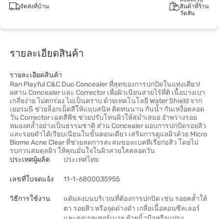
จัดส่งที่บ้าน
สินค้าที่ร้าน
วัตสัน
รายละเอียดสินค้า
รายละเอียดสินค้า
Ran Playful C&C Duo Concealer ที่สุดของการปกปิดในแท่งเดียว!
ผสาน Concealer และ Corrector เพื่อผิวเนียนสวยไร้ที่ติ เนื้อบางเบา
เกลี่ยง่าย ไม่ตกร่อง ไม่เป็นคราบ ด้วยเทคโนโลยี Water Shield จาก
เยอรมนี ช่วยล็อกเม็ดสีให้แนบสนิท ติดทนนาน กันน้ำ กันเหงื่อตลอด
วัน Corrector เฉดสีพีช ช่วยปรับโทนผิวให้สม่ำเสมอ อำพรางรอย
หมองคล้ำอย่างเป็นธรรมชาติ ส่วน Concealer มอบการปกปิดรอยสิว
และรอยดำได้เรียบเนียนในขั้นตอนเดียว เสริมการดูแลผิวด้วย Micro
Biome Acne Clear ที่ช่วยลดการสะสมของแบคทีเรียก่อสิว โดยไม่
รบกวนสมดุลผิว ให้คุณมั่นใจในผิวสวยใสตลอดวัน
ประเทศผู้ผลิต
ประเทศไทย
เลขที่ใบจดแจ้ง
11-1-6800035955
วิธีการใช้งาน
แต้มลงบนบริเวณที่ต้องการปกปิด เช่น รอยคล้ำใต้
ตา รอยสิว หรือจุดด่างดำ เกลี่ยเนื้อคอนซีลเลอร์
และคอเรคเตอร์เบาๆ ด้วยนิ้วมือหรือแปรง