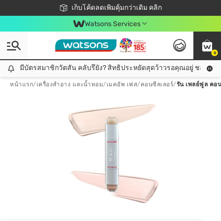
ชอปออนไลน์ครั้งแรก ลดเพิ่มจุก ๆ 10%! 🎉
เก็บโค้ดลดเพิ่มคุ้มกว่าเดิม คลิก
สมาชิกวัตสัน คลับดียังไง?
📦ส่งฟรี! เมื่อชอป 499฿
Watsons Services
0
มีบัตรสมาชิกวัตสัน คลับรึยัง? สิทธิประหยัดสุดว้าวรอคุณอยู่ ชอปคุ้มกว
มีบัตรสมาชิกวัตสัน คลับรึยัง? สิทธิประหยัดสุดว้าวรอคุณอยู่ ชอปคุ้มกว่าเดิม คลิก!
หน้าแรก
/
เครื่องสำอาง และน้ำหอม
/
เมคอัพ เฟส
/
คอนซีลเลอร์
/
รัน เพลย์ฟูล คอน