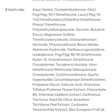
ส่วนประกอบ
Aqua (Water), Cyclopentasiloxane, Cetyl
Peg/Ppg-10/1 Dimethicone, Lauryl Peg-10
Tris(Trimethylsiloxy)Silylethyl Dimethicone,
Phenyl Trimethicone,
Polymethylsilsesquioxane, Glycerin, Butylene
Glycol, Magnesium Sulfate,
Trimethylsiloxysilicate, Disteardimonium
Hectorite, Phenoxyethanol, Boron Nitride,
Aluminum Hydroxide, Triethoxycaprylylsilane,
Isododecane, Peg/Ppg-18/18 Dimethicone,
Nylon-12, Chlorphenesin, Dimethicone
Crosspolymer, Tocopheryl Acetate, Vinyl
Dimethicone/Methicone Silsesquioxane
Crosspolymer, Cyclohexasiloxane, Quartz,
Isopentyldiol, Cocamidopropyl Dimethylamine,
Propylene Glycol, Salicylic Acid, Polylysine,
Trifolium Pratense Flower Extract, Polysorbate
80, Artemisia Capillaris Extract, Carthamus
Tinctorius Seed Oil, Citrus Aurantium
Tachibana Peel Extract, Cystoseira
Tamariscifolia Extract, Olea Europaea Fruit Oil,