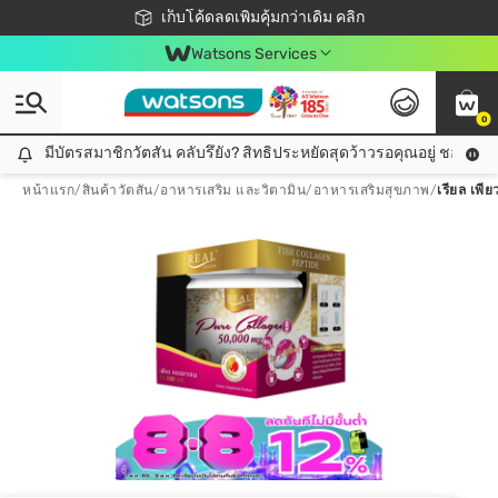
ชอปออนไลน์ครั้งแรก ลดเพิ่มจุก ๆ 10%! 🎉
เก็บโค้ดลดเพิ่มคุ้มกว่าเดิม คลิก
สมาชิกวัตสัน คลับดียังไง?
📦ส่งฟรี! เมื่อชอป 499฿
Watsons Services
0
มีบัตรสมาชิกวัตสัน คลับรึยัง? สิทธิประหยัดสุดว้าวรอคุณอยู่ ชอปคุ้มกว
มีบัตรสมาชิกวัตสัน คลับรึยัง? สิทธิประหยัดสุดว้าวรอคุณอยู่ ชอปคุ้มกว่าเดิม คลิก!
หน้าแรก
/
สินค้าวัตสัน
/
อาหารเสริม และวิตามิน
/
อาหารเสริมสุขภาพ
/
เรียล เพ