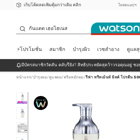
เก็บโค้ดลดเพิ่มคุ้มกว่าเดิม คลิก
ชอปออนไลน์ครั้งแรก ลดเพิ่มจุก ๆ 10%! 🎉
📦ส่งฟรี! เมื่อชอป 499฿
สมาชิกวัตสัน คลับดียังไง?
โหลดแอปฯ
กันแดด
กันแดด เฮอไฮเนส
⚡โปรโมชั่น
สมาชิก
บำรุงผิว
เวชสำอาง
ดูแลส
มีบัตรสมาชิกวัตสัน คลับรึยัง? สิทธิประหยัดสุดว้าวรอคุณอยู่ ชอป
หน้าแรก
/
บำรุงผม
/
ดูแลผม
/
ครีมหมักผม
/
รีฟา ทรีทเม้นท์ มิลค์ โปรตีน 50