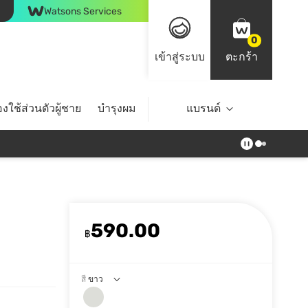
Watsons Services
0
เข้าสู่ระบบ
ตะกร้า
งใช้ส่วนตัวผู้ชาย
บำรุงผม
ไลฟ์สไตล์
แบรนด์
Top Brands
590.00
฿
สี
ขาว