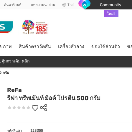
Community
ค้นหาร้านค้า
บทความน่าอ่าน
Thai
ใหม่!!
ุขภาพ
สินค้าตราวัตสัน
เครื่องสำอาง
ของใช้ส่วนตัว
ขอ
คุ้มกว่าเดิม คลิก!
0 กรัม
ReFa
รีฟา ทรีทเม้นท์ มิลค์ โปรตีน 500 กรัม
รหัสสินค้า
328355