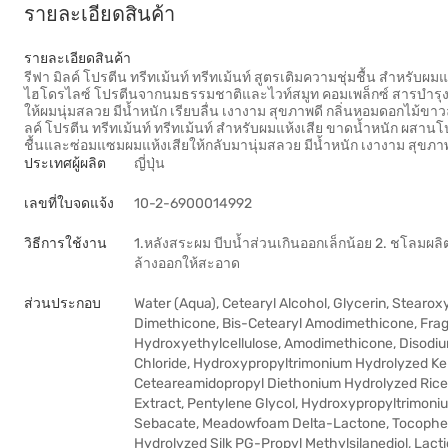
รายละเอียดสินค้า
รายละเอียดสินค้า
รีฟา มิลค์ โปรตีน ทรีทเม้นท์ ทรีทเม้นท์ สูตรเติมความชุ่มชื้น สำหรั
ไฮโดรไลซ์ โปรตีนจากนมธรรมชาติและไวท์สมูท คอมเพล็กซ์ สารบำรุงผิว
ให้ผมนุ่มสลวย มีน้ำหนัก เรียบลื่น เงางาม สุขภาพดี กลิ่นหอมดอกไม้ขาว
ลค์ โปรตีน ทรีทเม้นท์ ทรีทเม้นท์ สำหรับผมแห้งเสีย ขาดน้ำหนัก ผสา
ชื้นและซ่อมแซมผมแห้งเสียให้กลับมานุ่มสลวย มีน้ำหนัก เงางาม สุขภา
ประเทศผู้ผลิต
ญี่ปุ่น
เลขที่ใบจดแจ้ง
10-2-6900014992
วิธีการใช้งาน
1.หลังสระผม บีบน้ำส่วนเกินออกเล็กน้อย 2. ชโลมผลิ
ล้างออกให้สะอาด
ส่วนประกอบ
Water (Aqua), Cetearyl Alcohol, Glycerin, Stearox
Dimethicone, Bis-Cetearyl Amodimethicone, Frag
Hydroxyethylcellulose, Amodimethicone, Disodium
Chloride, Hydroxypropyltrimonium Hydrolyzed Kerat
Ceteareamidopropyl Diethonium Hydrolyzed Rice P
Extract, Pentylene Glycol, Hydroxypropyltrimon
Sebacate, Meadowfoam Delta-Lactone, Tocopherol
Hydrolyzed Silk PG-Propyl Methylsilanediol, Lact