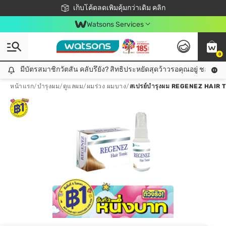
ชอปออนไลน์ครั้งแรก ลดเพิ่มจุก ๆ 10%! 🎉
เก็บโค้ดลดเพิ่มคุ้มกว่าเดิม คลิก
สมาชิกวัตสัน คลับดียังไง?
📦ส่งฟรี! เมื่อชอป 499฿
Watsons Services
0
มีบัตรสมาชิกวัตสัน คลับรึยัง? สิทธิประหยัดสุดว้าวรอคุณอยู่ ชอปคุ้มกว
มีบัตรสมาชิกวัตสัน คลับรึยัง? สิทธิประหยัดสุดว้าวรอคุณอยู่ ชอปคุ้มกว่าเดิม คลิก!
หน้าแรก
/
บำรุงผม
/
ดูแลผม
/
ผมร่วง ผมบาง
/
สเปรย์บํารุงผม REGENEZ HAIR TO