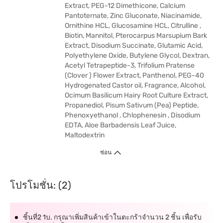
Extract, PEG-12 Dimethicone, Calcium
Pantoternate, Zinc Gluconate, Niacinamide,
Ornithine HCL, Glucosamine HCL, Citrulline ,
Biotin, Mannitol, Pterocarpus Marsupium Bark
Extract, Disodium Succinate, Glutamic Acid,
Polyethylene Oxide, Butylene Glycol, Dextran,
Acetyl Tetrapeptide-3, Trifolium Pratense
(Clover ) Flower Extract, Panthenol, PEG-40
Hydrogenated Castor oil, Fragrance, Alcohol,
Ocimum Basilicum Hairy Root Culture Extract,
Propanediol, Pisum Sativum (Pea) Peptide,
Phenoxyethanol , Chlophenesin , Disodium
EDTA, Aloe Barbadensis Leaf Juice,
Maltodextrin
ซ่อน
โปรโมชั่น: (2)
ชิ้นที่2 1บ. กรุณาเพิ่มสินค้าเข้าในตะกร้าจำนวน 2 ชิ้น เพื่อรับ