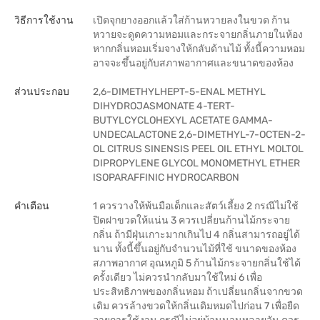
วิธีการใช้งาน
เปิดจุกยางออกแล้วใส่ก้านหวายลงในขวด ก้าน
หวายจะดูดความหอมและกระจายกลิ่นภายในห้อง
หากกลิ่นหอมเริ่มจางให้กลับด้านไม้ ทั้งนี้ความหอม
อาจจะขึ้นอยู่กับสภาพอากาศและขนาดของห้อง
ส่วนประกอบ
2,6-DIMETHYLHEPT-5-ENAL METHYL
DIHYDROJASMONATE 4-TERT-
BUTYLCYCLOHEXYL ACETATE GAMMA-
UNDECALACTONE 2,6-DIMETHYL-7-OCTEN-2-
OL CITRUS SINENSIS PEEL OIL ETHYL MOLTOL
DIPROPYLENE GLYCOL MONOMETHYL ETHER
ISOPARAFFINIC HYDROCARBON
คำเตือน
1 ควรวางให้พ้นมือเด็กและสัตว์เลี้ยง 2 กรณีไม่ใช้
ปิดฝาขวดให้แน่น 3 ควรเปลี่ยนก้านไม้กระจาย
กลิ่น ถ้ามีฝุ่นเกาะมากเกินไป 4 กลิ่นสามารถอยู่ได้
นาน ทั้งนี้ขึ้นอยู่กับจำนวนไม้ที่ใช้ ขนาดของห้อง
สภาพอากาศ อุณหภูมิ 5 ก้านไม้กระจายกลิ่นใช้ได้
ครั้งเดียว ไม่ควรนำกลับมาใช้ใหม่ 6 เพื่อ
ประสิทธิภาพของกลิ่นหอม ถ้าเปลี่ยนกลิ่นจากขวด
เดิม ควรล้างขวดให้กลิ่นเดิมหมดไปก่อน 7 เพื่อยืด