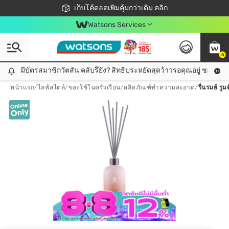
ชอปออนไลน์ครั้งแรก ลดเพิ่มจุก ๆ 10%! 🎉
เก็บโค้ดลดเพิ่มคุ้มกว่าเดิม คลิก
สมาชิกวัตสัน คลับดียังไง?
📦ส่งฟรี! เมื่อชอป 499฿
Watsons Services
0
มีบัตรสมาชิกวัตสัน คลับรึยัง? สิทธิประหยัดสุดว้าวรอคุณอยู่ ชอปคุ้มกว
มีบัตรสมาชิกวัตสัน คลับรึยัง? สิทธิประหยัดสุดว้าวรอคุณอยู่ ชอปคุ้มกว่าเดิม คลิก!
หน้าแรก
/
ไลฟ์สไตล์
/
ของใช้ในครัวเรือน
/
ผลิตภัณฑ์ทำความสะอาด
/
รื่นรมย์ รู