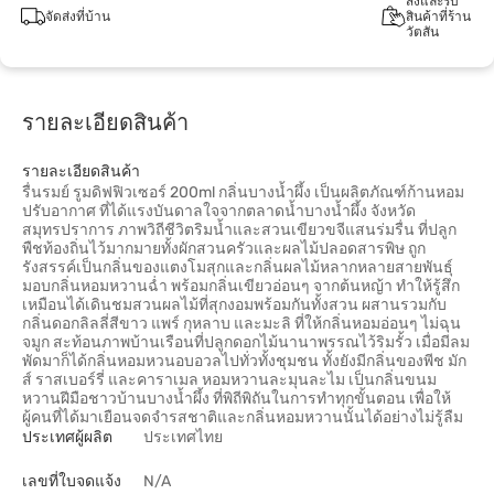
สั่งและรับ
จัดส่งที่บ้าน
สินค้าที่ร้าน
วัตสัน
รายละเอียดสินค้า
รายละเอียดสินค้า
รื่นรมย์ รูมดิฟฟิวเซอร์ 200ml กลิ่นบางน้ำผึ้ง เป็นผลิตภัณฑ์ก้านหอม
ปรับอากาศ ที่ได้แรงบันดาลใจจากตลาดน้ำบางน้ำผึ้ง จังหวัด
สมุทรปราการ ภาพวิถีชีวิตริมน้ำและสวนเขียวขจีแสนร่มรื่น ที่ปลูก
พืชท้องถิ่นไว้มากมายทั้งผักสวนครัวและผลไม้ปลอดสารพิษ ถูก
รังสรรค์เป็นกลิ่นของแตงโมสุกและกลิ่นผลไม้หลากหลายสายพันธุ์
มอบกลิ่นหอมหวานฉ่ำ พร้อมกลิ่นเขียวอ่อนๆ จากต้นหญ้า ทำให้รู้สึก
เหมือนได้เดินชมสวนผลไม้ที่สุกงอมพร้อมกันทั้งสวน ผสานรวมกับ
กลิ่นดอกลิลลี่สีขาว แพร์ กุหลาบ และมะลิ ที่ให้กลิ่นหอมอ่อนๆ ไม่ฉุน
จมูก สะท้อนภาพบ้านเรือนที่ปลูกดอกไม้นานาพรรณไว้ริมรั้ว เมื่อมีลม
พัดมาก็ได้กลิ่นหอมหวนอบอวลไปทั่วทั้งชุมชน ทั้งยังมีกลิ่นของพีช มัก
ส์ ราสเบอร์รี่ และคาราเมล หอมหวานละมุนละไม เป็นกลิ่นขนม
หวานฝีมือชาวบ้านบางน้ำผึ้ง ที่พิถีพิถันในการทำทุกขั้นตอน เพื่อให้
ผู้คนที่ได้มาเยือนจดจำรสชาติและกลิ่นหอมหวานนั้นได้อย่างไม่รู้ลืม
ประเทศผู้ผลิต
ประเทศไทย
เลขที่ใบจดแจ้ง
N/A