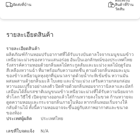
สั่งและรับ
จัดส่งที่บ้าน
สินค้าที่ร้าน
วัตสัน
รายละเอียดสินค้า
รายละเอียดสินค้า
ผลิตภัณฑ์ก้านหอมปรับอากาศที่ได้รับแรงบันดาลใจจากเมนูขนมข้าว
เหนียวมะม่วงของหวานแสนอร่อย อันเป็นเอกลักษณ์ของประเทศไทย
รังสรรค์ความหอมด้วยกลิ่นผลไม้ตระกูลส้มและมะม่วง ผลไม้ฤดูร้อน
สีเหลืองหวานฉ่ำ ที่มาพร้อมกับความสดชื่น ตามด้วยกลิ่นหอมละมุน
ของข้าวเหนียวมูลหุงสุกที่นุ่มนวลราดด้วยน้ำกะทิเข้มข้น หวานมัน
ผสมผสานด้วยกลิ่นมะลิ ใบเตย และน้ำมะม่วง เสริมความกลมกล่อม
หวานอมเปรี้ยวอย่างลงตัว ปิดท้ายด้วยกลิ่นหอมจากวานิลลาและมัสก์
เสมือนได้ลิ้มรสชาติเมนูขนมข้าวเหนียวมะม่วงที่ได้รับความนิยมจาก
ทั่วโลก วิธีใช้ เปิดจุกยางออกแล้วใส่ก้านหวายลงในขวด ก้านหวายจะ
ดูดความหอมและกระจายกลิ่นภายในห้อง หากกลิ่นหอมเริ่มจางให้
กลับด้านไม้ ทั้งนี้ความหอมอาจจะขึ้นอยู่กับสภาพอากาศและขนาด
ของห้อง
ประเทศผู้ผลิต
ประเทศไทย
เลขที่ใบจดแจ้ง
N/A