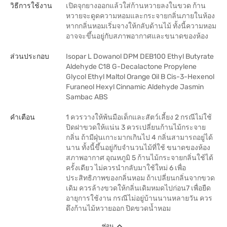
วิธีการใช้งาน
เปิดจุกยางออกแล้วใส่ก้านหวายลงในขวด ก้าน
หวายจะดูดความหอมและกระจายกลิ่นภายในห้อง
หากกลิ่นหอมเริ่มจางให้กลับด้านไม้ ทั้งนี้ความหอม
อาจจะขึ้นอยู่กับสภาพอากาศและขนาดของห้อง
ส่วนประกอบ
Isopar L Dowanol DPM DEB100 Ethyl Butyrate
Aldehyde C18 G-Decalactone Propylene
Glycol Ethyl Maltol Orange Oil B Cis-3-Hexenol
Furaneol Hexyl Cinnamic Aldehyde Jasmin
Sambac ABS
คำเตือน
1 ควรวางให้พ้นมือเด็กและสัตว์เลี้ยง 2 กรณีไม่ใช้
ปิดฝาขวดให้แน่น 3 ควรเปลี่ยนก้านไม้กระจาย
กลิ่น ถ้ามีฝุ่นเกาะมากเกินไป 4 กลิ่นสามารถอยู่ได้
นาน ทั้งนี้ขึ้นอยู่กับจำนวนไม้ที่ใช้ ขนาดของห้อง
สภาพอากาศ อุณหภูมิ 5 ก้านไม้กระจายกลิ่นใช้ได้
ครั้งเดียว ไม่ควรนำกลับมาใช้ใหม่ 6 เพื่อ
ประสิทธิภาพของกลิ่นหอม ถ้าเปลี่ยนกลิ่นจากขวด
เดิม ควรล้างขวดให้กลิ่นเดิมหมดไปก่อน7 เพื่อยืด
อายุการใช้งาน กรณีไม่อยู่บ้านนานหลายวัน ควร
ดึงก้านไม้หวายออก ปิดขวดน้ำหอม
ซ่อน