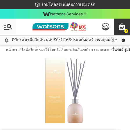
ชอปออนไลน์ครั้งแรก ลดเพิ่มจุก ๆ 10%! 🎉
เก็บโค้ดลดเพิ่มคุ้มกว่าเดิม คลิก
สมาชิกวัตสัน คลับดียังไง?
📦ส่งฟรี! เมื่อชอป 499฿
Watsons Services
0
มีบัตรสมาชิกวัตสัน คลับรึยัง? สิทธิประหยัดสุดว้าวรอคุณอยู่ ชอปคุ้มกว
มีบัตรสมาชิกวัตสัน คลับรึยัง? สิทธิประหยัดสุดว้าวรอคุณอยู่ ชอปคุ้มกว่าเดิม คลิก!
หน้าแรก
/
ไลฟ์สไตล์
/
ของใช้ในครัวเรือน
/
ผลิตภัณฑ์ทำความสะอาด
/
รื่นรมย์ ร