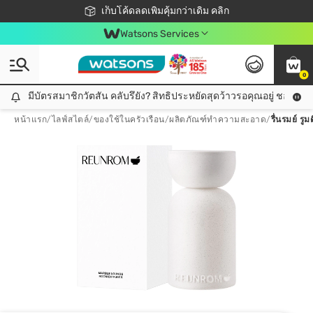
ชอปออนไลน์ครั้งแรก ลดเพิ่มจุก ๆ 10%! 🎉
เก็บโค้ดลดเพิ่มคุ้มกว่าเดิม คลิก
สมาชิกวัตสัน คลับดียังไง?
📦ส่งฟรี! เมื่อชอป 499฿
Watsons Services
0
มีบัตรสมาชิกวัตสัน คลับรึยัง? สิทธิประหยัดสุดว้าวรอคุณอยู่ ชอปคุ้มกว
มีบัตรสมาชิกวัตสัน คลับรึยัง? สิทธิประหยัดสุดว้าวรอคุณอยู่ ชอปคุ้มกว่าเดิม คลิก!
หน้าแรก
/
ไลฟ์สไตล์
/
ของใช้ในครัวเรือน
/
ผลิตภัณฑ์ทำความสะอาด
/
รื่นรมย์ รู