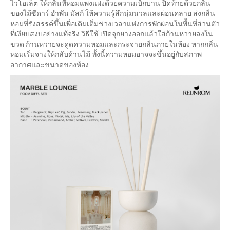
ไวโอเล็ต ให้กลิ่นที่หอมแพงแฝงด้วยความเบิกบาน ปิดท้ายด้วยกลิ่น
ของไม้ซีดาร์ อำพัน มัสก์ ให้ความรู้สึกนุ่มนวลและผ่อนคลาย ส่งกลิ่น
หอมที่รังสรรค์ขึ้นเพื่อเติมเต็มช่วงเวลาแห่งการพักผ่อนในพื้นที่ส่วนตัว
ที่เงียบสงบอย่างแท้จริง วิธีใช้ เปิดจุกยางออกแล้วใส่ก้านหวายลงใน
ขวด ก้านหวายจะดูดความหอมและกระจายกลิ่นภายในห้อง หากกลิ่น
หอมเริ่มจางให้กลับด้านไม้ ทั้งนี้ความหอมอาจจะขึ้นอยู่กับสภาพ
อากาศและขนาดของห้อง