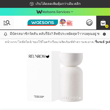
ชอปออนไลน์ครั้งแรก ลดเพิ่มจุก ๆ 10%! 🎉
เก็บโค้ดลดเพิ่มคุ้มกว่าเดิม คลิก
สมาชิกวัตสัน คลับดียังไง?
📦ส่งฟรี! เมื่อชอป 499฿
Watsons Services
0
มีบัตรสมาชิกวัตสัน คลับรึยัง? สิทธิประหยัดสุดว้าวรอคุณอยู่ ชอปคุ้มกว
มีบัตรสมาชิกวัตสัน คลับรึยัง? สิทธิประหยัดสุดว้าวรอคุณอยู่ ชอปคุ้มกว่าเดิม คลิก!
หน้าแรก
/
ไลฟ์สไตล์
/
ของใช้ในครัวเรือน
/
ผลิตภัณฑ์ทำความสะอาด
/
รื่นรมย์ ร