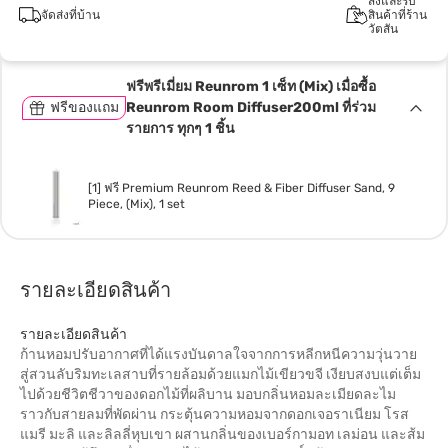
สั่งและรับ
จัดส่งที่บ้าน
สินค้าที่ร้าน
วัตสัน
ฟรีพรีเมี่ยม Reunrom 1 เซ็ท (Mix) เมื่อซื้อ
ฟรีของแถม
Reunrom Room Diffuser200ml ที่ร่วม
รายการ ทุกๆ 1 ชิ้น
[1] ฟรี Premium Reunrom Reed & Fiber Diffuser Sand, 9
Piece, (Mix), 1 set
รายละเอียดสินค้า
รายละเอียดสินค้า
ก้านหอมปรับอากาศที่ได้แรงบันดาลใจจากการหลีกหนีความวุ่นวาย
สู่สวนลับริมทะเลสาบที่รายล้อมด้วยแมกไม้เขียวขจี เงียบสงบแต่เต็ม
ไปด้วยชีวิตชีวาของดอกไม้ที่ผลิบาน มอบกลิ่นหอมละเมียดละไม
ราวกับสายลมที่พัดผ่าน กระตุ้นความหอมจากดอกเจอราเนียม โรส
แมรี มะลิ และลิลลี่หุบเขา ผสานกลิ่นของเบอร์กามอท เลม่อน และส้ม