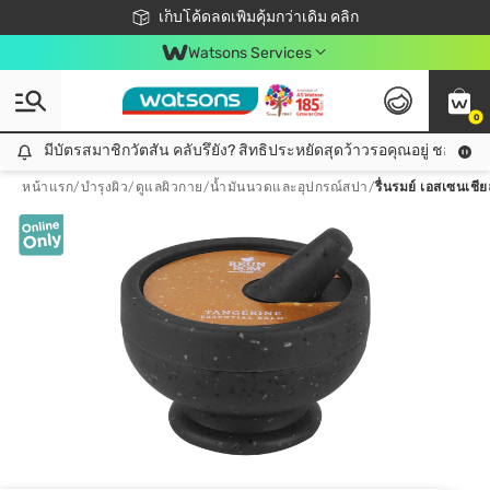
ชอปออนไลน์ครั้งแรก ลดเพิ่มจุก ๆ 10%! 🎉
เก็บโค้ดลดเพิ่มคุ้มกว่าเดิม คลิก
สมาชิกวัตสัน คลับดียังไง?
📦ส่งฟรี! เมื่อชอป 499฿
Watsons Services
0
มีบัตรสมาชิกวัตสัน คลับรึยัง? สิทธิประหยัดสุดว้าวรอคุณอยู่ ชอปคุ้มกว
มีบัตรสมาชิกวัตสัน คลับรึยัง? สิทธิประหยัดสุดว้าวรอคุณอยู่ ชอปคุ้มกว่าเดิม คลิก!
หน้าแรก
/
บำรุงผิว
/
ดูแลผิวกาย
/
น้ำมันนวดและอุปกรณ์สปา
/
รื่นรมย์ เอสเซนเชี