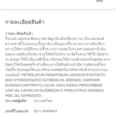
วัตสัน
รายละเอียดสินค้า
รายละเอียดสินค้า
รื่นรมย์ เอสเซนเชียลบาล์ม 16g กลิ่นส้มเขียวหวาน เป็นเอสเซนต์
ธรรมชาติในรูปแบบเนื้อบาล์ม กลิ่นอมเปรี้ยวบางเบาจากส้มเขียว
หวานให้ความรู้สึกกระปรี้กระเปร่า ปลอดโปร่ง ผสานคุณค่าน้ำมัน
หอมระเหยส้มเข้มข้น ช่วยให้จิตใจเบิกบาน จิตใจสงบ วิธีใช้ เปิดฝาก
ระปุกออก ใช้นิ้วมือวนที่เนื้อบาล์มก่อนใช้ทาบนผิวหนังหรือสูดดม ควร
ปิดฝาให้สนิททุกครั้ง คำเตือน หากใช้สินค้าแล้วมีความผิดปกติใดๆ
เกิดขึ้น ต้องหยุดใช้และปรึกษาแพทย์หรือเภสัชกรทันที ส่วนประกอบ
ของสินค้า PETROLATUM PARAFFINUM LIQUIDUM SYNTHETIC
WAX HYDROGENATED SOYBEAN OIL BORNEOL CAMPHOR
EUGENIA CARYOPHYLLUS OIL GAULTHERIA PROCUMBENS
LEAF OIL CAPSICUM OLEORESIN CI 11920 CITRUS SINENSIS
PEEL OIL EXPRESSED
ประเทศผู้ผลิต
ประเทศไทย
เลขที่ใบจดแจ้ง
10-1-5949641