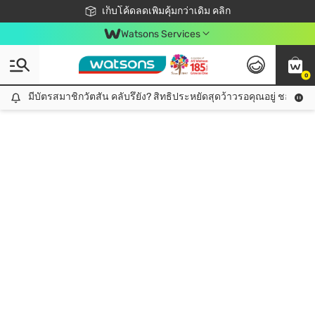
ชอปออนไลน์ครั้งแรก ลดเพิ่มจุก ๆ 10%! 🎉
เก็บโค้ดลดเพิ่มคุ้มกว่าเดิม คลิก
สมาชิกวัตสัน คลับดียังไง?
📦ส่งฟรี! เมื่อชอป 499฿
Watsons Services
0
มีบัตรสมาชิกวัตสัน คลับรึยัง? สิทธิประหยัดสุดว้าวรอคุณอยู่ ชอปคุ้มกว
มีบัตรสมาชิกวัตสัน คลับรึยัง? สิทธิประหยัดสุดว้าวรอคุณอยู่ ชอปคุ้มกว่าเดิม คลิก!