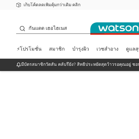
เก็บโค้ดลดเพิ่มคุ้มกว่าเดิม คลิก
ชอปออนไลน์ครั้งแรก ลดเพิ่มจุก ๆ 10%! 🎉
📦ส่งฟรี! เมื่อชอป 499฿
สมาชิกวัตสัน คลับดียังไง?
กันแดด
กันแดด เฮอไฮเนส
⚡โปรโมชั่น
สมาชิก
บำรุงผิว
เวชสำอาง
ดูแลส
มีบัตรสมาชิกวัตสัน คลับรึยัง? สิทธิประหยัดสุดว้าวรอคุณอยู่ ชอป