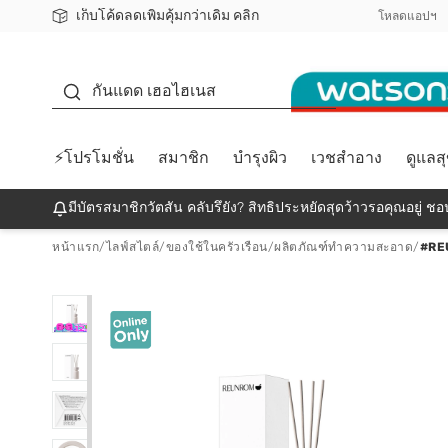
เก็บโค้ดลดเพิ่มคุ้มกว่าเดิม คลิก
ชอปออนไลน์ครั้งแรก ลดเพิ่มจุก ๆ 10%! 🎉
📦ส่งฟรี! เมื่อชอป 499฿
สมาชิกวัตสัน คลับดียังไง?
โหลดแอปฯ
กันแดด
กันแดด เฮอไฮเนส
⚡โปรโมชั่น
สมาชิก
บำรุงผิว
เวชสำอาง
ดูแลส
มีบัตรสมาชิกวัตสัน คลับรึยัง? สิทธิประหยัดสุดว้าวรอคุณอยู่ ชอป
หน้าแรก
/
ไลฟ์สไตล์
/
ของใช้ในครัวเรือน
/
ผลิตภัณฑ์ทำความสะอาด
/
#RE