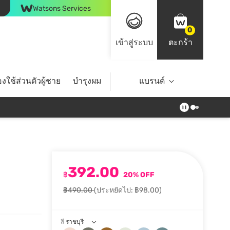
Watsons Services
0
เข้าสู่ระบบ
ตะกร้า
งใช้ส่วนตัวผู้ชาย
บำรุงผม
ไลฟ์สไตล์
แบรนด์
Top Brands
392.00
฿
20% OFF
฿490.00
(ประหยัดไป: ฿98.00)
สี
ราชบุรี