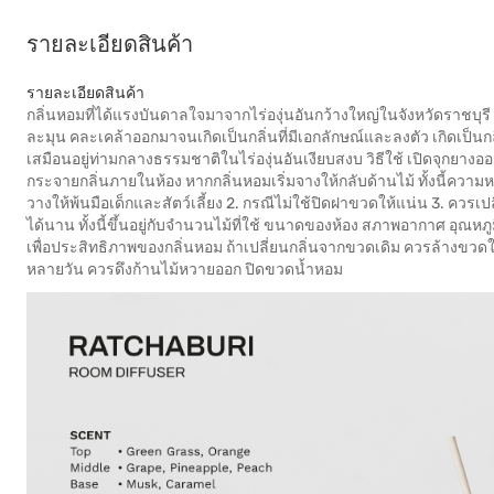
รายละเอียดสินค้า
รายละเอียดสินค้า
กลิ่นหอมที่ได้แรงบันดาลใจมาจากไร่องุ่นอันกว้างใหญ่ในจังหวัดราชบุร
ละมุน คละเคล้าออกมาจนเกิดเป็นกลิ่นที่มีเอกลักษณ์และลงตัว เกิดเป็นกล
เสมือนอยู่ท่ามกลางธรรมชาติในไร่องุ่นอันเงียบสงบ วิธีใช้ เปิดจุ
กระจายกลิ่นภายในห้อง หากกลิ่นหอมเริ่มจางให้กลับด้านไม้ ทั้งนี้ควา
วางให้พ้นมือเด็กและสัตว์เลี้ยง 2. กรณีไม่ใช้ปิดฝาขวดให้แน่น 3. ควรเปล
ได้นาน ทั้งนี้ขึ้นอยู่กับจำนวนไม้ที่ใช้ ขนาดของห้อง สภาพอากาศ อุณหภูม
เพื่อประสิทธิภาพของกลิ่นหอม ถ้าเปลี่ยนกลิ่นจากขวดเดิม ควรล้างขวดให
หลายวัน ควรดึงก้านไม้หวายออก ปิดขวดน้ำหอม