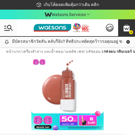
ชอปออนไลน์ครั้งแรก ลดเพิ่มจุก ๆ 10%! 🎉
เก็บโค้ดลดเพิ่มคุ้มกว่าเดิม คลิก
สมาชิกวัตสัน คลับดียังไง?
📦ส่งฟรี! เมื่อชอป 499฿
Watsons Services
0
มีบัตรสมาชิกวัตสัน คลับรึยัง? สิทธิประหยัดสุดว้าวรอคุณอยู่ ชอปคุ้มกว
มีบัตรสมาชิกวัตสัน คลับรึยัง? สิทธิประหยัดสุดว้าวรอคุณอยู่ ชอปคุ้มกว่าเดิม คลิก!
หน้าแรก
/
เครื่องสำอาง และน้ำหอม
/
เมคอัพ เฟส
/
บลัชออน
/
เรฟลอน กลิมเมอร์ 