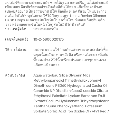
อปเปอร์ที่ออกมาอย่างแม่นยำ ช่วยให้คุณควบคุมปริมาณได้อย่างพอดี
เพียงหยดเดียวก็เพียงพอสำหรับเติมสีสันให้พวงเแก้มทั้งสองข้างดู
เปล่งปลั่งอย่างเป็นธรรมชาติ มีให้เลื้อกถึง 3 เฉดสีสวย โทนประกาย
สดใส ใข้ได้กับทุกโอกาส ใช้ได้กับทุกลุคทุกโอกาส Revlon Glimmer
Blush Drops จะกลายเป็นไอเท็มโปรดชิ้นใหม่ ที่มอบแก้มดูอิ่มฟูฉ่ำ
วาว พร้อมยกกระชับใบหน้าให้ดูสดใสมีชีวิตชีวาทันที
ประเทศผู้ผลิต
ประเทศเยอรมัน
เลขที่ใบจดแจ้ง
10-2-6800020175
วิธีการใช้งาน
เขย่าขวดก่อนใช้ 1กดด้านล่างของดรอปเปอร์เพื่่อ
หยุดเนื้อบลัชลงบนหลังมือ หรือหยดโดยตรงที่แก้ม
ทั้งสองข้าง 2ใช้นิ้วหรือแปรงแตะเบาๆลงยนพวง
แก้มจนเนียนสวย
ส่วนประกอบ
Aqua WaterEau Silica Glycerin Mica
Methylpropanediol Trimethylsiloxyphenyl
Dimethicone PEG60 Hydrogenated Castor Oil
Ceramide NP Disodium CocoGlucoside Citrate
Ethylhexyl Palmitate Lycium Barbarum Fruit
Extract Sodium Hyaluronate Trihydroxystearin
Xanthan Gum Phenoxyethanol Potassium
Sorbate Sorbic Acid Iron Oxides CI 77491 Red 7