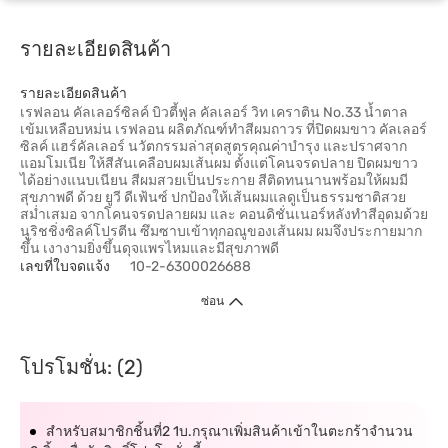
รายละเอียดสินค้า
รายละเอียดสินค้า
เรฟลอน คัลเลอร์ซิลค์ บิวตี้ฟูล คัลเลอร์ วิท เคราติน No.33 น้ำตาล
เข้มเหลือบหม่น เรฟลอน ผลิตภัณฑ์ทำสีผมถาวร ที่ปิดผมขาว คัลเลอร์
ซิลค์ แฮร์คัลเลอร์ นวัตกรรมล่าสุดสูตรคุณค่าบำรุง และปราศจาก
แอมโมเนีย ให้สีสันเคลือบผมเส้นผม ตั้งแต่โคนจรดปลาย ปิดผมขาว
ได้อย่างแนบเนียน สีผมสวยเป็นประกาย สีติดทนนานพร้อมให้ผมมี
สุขภาพดี ด้วย ยูวี ดีเฟ้นซ์ ปกป้องให้เส้นผมแลดูเป็นธรรมชาติสวย
สม่ำเสมอ จากโคนจรดปลายผม และ คอนดิชั่นเนอร์หลังทำสีอุดมด้วย
นูริชชิ่งซิลค์โปรตีน ซึมซาบเข้าทุกอณูของเส้นผม ผมจึงประกายมาก
ขึ้น เงางามยิ่งขึ้นดุจแพรไหมและมีสุขภาพดี
เลขที่ใบจดแจ้ง
10-2-6300026688
ซ่อน
โปรโมชั่น: (2)
สำหรับสมาชิกชิ้นที่2 1บ.กรุณาเพิ่มสินค้าเข้าในตะกร้าจำนวน