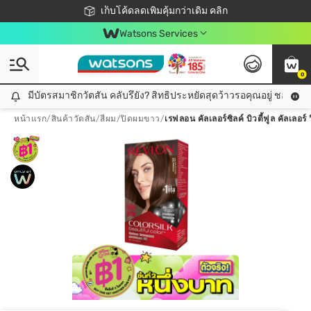
ชอปออนไลน์ครั้งแรก ลดเพิ่มจุก ๆ 10%! 🎉
เก็บโค้ดลดเพิ่มคุ้มกว่าเดิม คลิก
สมาชิกวัตสัน คลับดียังไง?
📦ส่งฟรี! เมื่อชอป 499฿
Watsons Services
0
มีบัตรสมาชิกวัตสัน คลับรึยัง? สิทธิประหยัดสุดว้าวรอคุณอยู่ ชอปคุ้มกว
มีบัตรสมาชิกวัตสัน คลับรึยัง? สิทธิประหยัดสุดว้าวรอคุณอยู่ ชอปคุ้มกว่าเดิม คลิก!
หน้าแรก
/
สินค้าวัตสัน
/
สีผม
/
ปิดผมขาว
/
เรฟลอน คัลเลอร์ซิลค์ บิวตี้ฟูล คัลเลอ