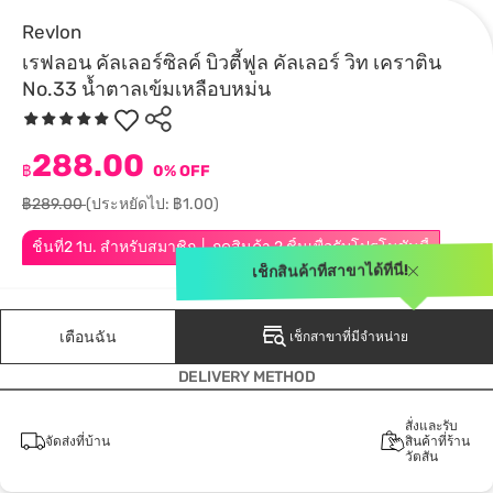
Revlon
เรฟลอน คัลเลอร์ซิลค์ บิวตี้ฟูล คัลเลอร์ วิท เคราติน
No.33 น้ำตาลเข้มเหลือบหม่น
288.00
฿
0% OFF
฿289.00
(ประหยัดไป: ฿1.00)
ชิ้นที่2 1บ. สำหรับสมาชิก │ กดสินค้า 2 ชิ้นเพื่อรับโปรโมชันนี้
เช็กสินค้าที่สาขาได้ที่นี่!
เตือนฉัน
เช็กสาขาที่มีจำหน่าย
DELIVERY METHOD
สั่งและรับ
จัดส่งที่บ้าน
สินค้าที่ร้าน
วัตสัน