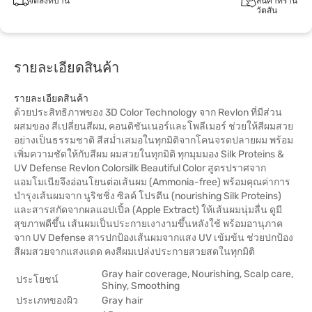
จัดส่งที่บ้าน
สินค้าที่ร้าน
วัตสัน
รายละเอียดสินค้า
รายละเอียดสินค้า
ด้วยประสิทธิภาพของ 3D Color Technology จาก Revlon ที่มีส่วน
ผสมของ สีเปลี่ยนสีผม, คอนดิชันเนอร์และโพลีเมอร์ ช่วยให้สีผมสวย
อย่างเป็นธรรมชาติ สีสม่ำเสมอในทุกมิติจากโคนจรดปลายผม พร้อม
เพิ่มความชัดให้กับสีผม ผมสวยในทุกมิติ ทุกมุมมอง Silk Proteins &
UV Defense Revlon Colorsilk Beautiful Color สูตรปราศจาก
แอมโมเนียจึงอ่อนโยนต่อเส้นผม (Ammonia-free) พร้อมคุณค่าการ
บำรุงเส้นผมจาก นูริชชิ่ง ซิลค์ โปรตีน (nourishing Silk Proteins)
และสารสกัดจากผลแอปเปิ้ล (Apple Extract) ให้เส้นผมนุ่มลื่น ดูมี
สุขภาพดีขึ้น เส้นผมเป็นประกายเงางามขึ้นหลังใช้ พร้อมอานุภาค
จาก UV Defense สารปกป้องเส้นผมจากแสง UV เข้มข้น ช่วยปกป้อง
สีผมสวยจากแสงแดด คงสีผมเปล่งประกายสวยสดในทุกมิติ
Gray hair coverage, Nourishing, Scalp care,
ประโยชน์
Shiny, Smoothing
ประเภทของผิว
Gray hair