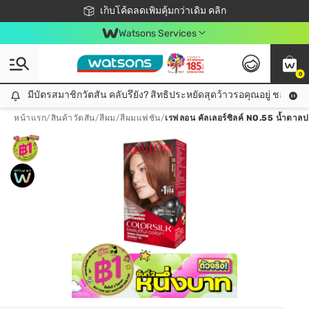
ชอปออนไลน์ครั้งแรก ลดเพิ่มจุก ๆ 10%! 🎉
เก็บโค้ดลดเพิ่มคุ้มกว่าเดิม คลิก
สมาชิกวัตสัน คลับดียังไง?
📦ส่งฟรี! เมื่อชอป 499฿
Watsons Services
0
มีบัตรสมาชิกวัตสัน คลับรึยัง? สิทธิประหยัดสุดว้าวรอคุณอยู่ ชอปคุ้มกว
มีบัตรสมาชิกวัตสัน คลับรึยัง? สิทธิประหยัดสุดว้าวรอคุณอยู่ ชอปคุ้มกว่าเดิม คลิก!
หน้าแรก
/
สินค้าวัตสัน
/
สีผม
/
สีผมแฟชัน
/
เรฟลอน คัลเลอร์ซิลค์ NO.55 น้ำตาล