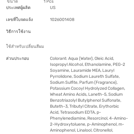
ขนาด
1 Pcs
ประเทศผู้ผลิต
US
เลขที่ใบจดแจ้ง
1026001408
วิธีการใช้งาน
ใช้สำหรับเปลี่ยนสีผม
ส่วนประกอบ
Colorant: Aqua (Water), Oleic Acid,
Isopropyl Alcohol, Ethanolamine, PEG-2
Soyamine, Lauramide MEA, Lauryl
Pyrrolidone, Sodium Laureth Sulfate,
Sodium Sulfite, Parfum (Fragrance),
Potassium Cocoyl Hydrolyzed Collagen,
Wheat Amino Acids, Laneth-5, Sodium
Benzotriazolyl Butylphenol Sulfonate,
Buteth-3, Tributyl Citrate, Erythorbic
Acid, Tetrasodium EDTA, p-
Phenylenediamine, Resorcinol, 4-Amino-
2-Hydroxytoluene, p-Aminophenol, m-
Aminophenol, Linalool, Citronellol,