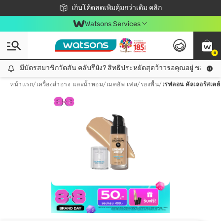
ชอปออนไลน์ครั้งแรก ลดเพิ่มจุก ๆ 10%! 🎉
เก็บโค้ดลดเพิ่มคุ้มกว่าเดิม คลิก
สมาชิกวัตสัน คลับดียังไง?
📦ส่งฟรี! เมื่อชอป 499฿
Watsons Services
0
มีบัตรสมาชิกวัตสัน คลับรึยัง? สิทธิประหยัดสุดว้าวรอคุณอยู่ ชอปคุ้มกว
มีบัตรสมาชิกวัตสัน คลับรึยัง? สิทธิประหยัดสุดว้าวรอคุณอยู่ ชอปคุ้มกว่าเดิม คลิก!
หน้าแรก
/
เครื่องสำอาง และน้ำหอม
/
เมคอัพ เฟส
/
รองพื้น
/
เรฟลอน คัลเลอร์สเตย