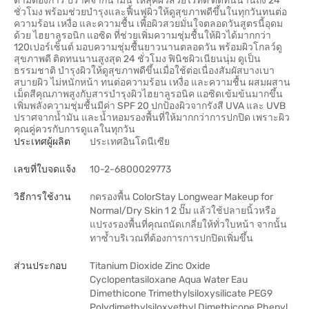
ตามต้องการ ปราศจากน้ำมัน ให้ลุคผิวสวยไร้ที่ติ ติดทนนานถึง 24
ชั่วโมง พร้อมช่วยบำรุงและฟื้นฟูผิวให้ดูสุขภาพดีขึ้นในทุกวันทนต่อ
ความร้อน เหงื่อ และความชื้น เพื่อผิวสวยมั่นใจตลอดวันสูตรนี้อุดม
ด้วย ไฮยาลูรอนิก แอซิด ที่ช่วยเพิ่มความชุ่มชื้นให้ผิวได้มากกว่า
120เปอร์เซ็นต์ มอบความชุ่มชื้นยาวนานตลอดวัน พร้อมผิวโกลว์ดู
สุขภาพดี ติดทนนานสูงสุด 24 ชั่วโมง ฟินิชผิวเนียนนุ่ม ดูเป็น
ธรรมชาติ บำรุงผิวให้ดูสุขภาพดีขึ้นเมื่อใช้ต่อเนื่องสัมผัสบางเบา
สบายผิว ไม่หนักหน้า ทนต่อความร้อน เหงื่อ และความชื้น ผสมผสาน
เม็ดสีคุณภาพสูงกับสารบำรุงผิวไฮยาลูรอนิค แอซิดเข้มข้นมากขึ้น
เพิ่มพลังความชุ่มชื้นมีค่า SPF 20 ปกป้องผิวจากรังสี UVA และ UVB
ปราศจากน้ำมัน และน้ำหอมรองพื้นที่ให้มากกว่าการปกปิด เพราะผิว
คุณคู่ควรกับการดูแลในทุกวัน
ประเทศผู้ผลิต
ประเทศอินโดนีเซีย
เลขที่ใบจดแจ้ง
10-2-6800029773
วิธีการใช้งาน
กดรองพื้น ColorStay Longwear Makeup for
Normal/Dry Skin 1 2 ปั๊ม แล้วใช้ปลายนิ้วหรือ
แปรงรองพื้นที่คุณถนัดเกลี่ยให้ทั่วใบหน้า จากนั้น
ทาซ้ำบริเวณที่ต้องการการปกปิดเพิ่มขึ้น
ส่วนประกอบ
Titanium Dioxide Zinc Oxide
Cyclopentasiloxane Aqua Water Eau
Dimethicone Trimethylsiloxysilicate PEG9
Polydimethylsiloxyethyl Dimethicone Phenyl