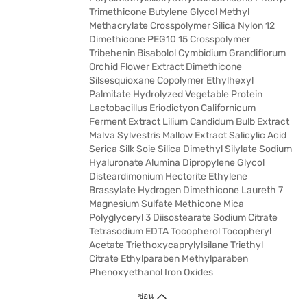
Trimethicone Butylene Glycol Methyl
Methacrylate Crosspolymer Silica Nylon 12
Dimethicone PEG10 15 Crosspolymer
Tribehenin Bisabolol Cymbidium Grandiflorum
Orchid Flower Extract Dimethicone
Silsesquioxane Copolymer Ethylhexyl
Palmitate Hydrolyzed Vegetable Protein
Lactobacillus Eriodictyon Californicum
Ferment Extract Lilium Candidum Bulb Extract
Malva Sylvestris Mallow Extract Salicylic Acid
Serica Silk Soie Silica Dimethyl Silylate Sodium
Hyaluronate Alumina Dipropylene Glycol
Disteardimonium Hectorite Ethylene
Brassylate Hydrogen Dimethicone Laureth 7
Magnesium Sulfate Methicone Mica
Polyglyceryl 3 Diisostearate Sodium Citrate
Tetrasodium EDTA Tocopherol Tocopheryl
Acetate Triethoxycaprylylsilane Triethyl
Citrate Ethylparaben Methylparaben
Phenoxyethanol Iron Oxides
ซ่อน