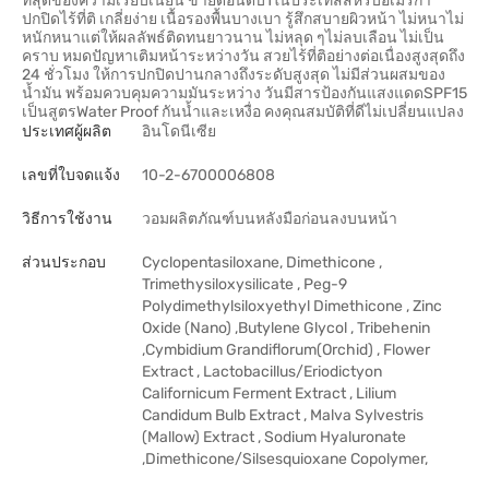
ที่สุดของความเรียบเนียน ขายดีอันดับ1ในประเทสสหรับอเมริกา
ปกปิดไร้ที่ติ เกลี่ยง่าย เนื้อรองพื้นบางเบา รู้สึกสบายผิวหน้า ไม่หนาไม่
หนักหนาแต่ให้ผลลัพธ์ติดทนยาวนาน ไม่หลุด ๆไม่ลบเลือน ไม่เป็น
คราบ หมดปัญหาเติมหน้าระหว่างวัน สวยไร้ที่ติอย่างต่อเนื่องสูงสุดถึง
24 ชั่วโมง ให้การปกปิดปานกลางถึงระดับสูงสุด ไม่มีส่วนผสมของ
น้ำมัน พร้อมควบคุมความมันระหว่าง วันมีสารป้องกันแสงแดดSPF15
เป็นสูตรWater Proof กันน้ำและเหงื่อ คงคุณสมบัติที่ดีไม่เปลี่ยนแปลง
ประเทศผู้ผลิต
อินโดนีเซีย
เลขที่ใบจดแจ้ง
10-2-6700006808
วิธีการใช้งาน
วอมผลิตภัณฑ์บนหลังมือก่อนลงบนหน้า
ส่วนประกอบ
Cyclopentasiloxane, Dimethicone ,
Trimethysiloxysilicate , Peg-9
Polydimethylsiloxyethyl Dimethicone , Zinc
Oxide (Nano) ,Butylene Glycol , Tribehenin
,Cymbidium Grandiflorum(Orchid) , Flower
Extract , Lactobacillus/Eriodictyon
Californicum Ferment Extract , Lilium
Candidum Bulb Extract , Malva Sylvestris
(Mallow) Extract , Sodium Hyaluronate
,Dimethicone/Silsesquioxane Copolymer,