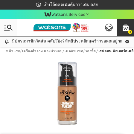
ชอปออนไลน์ครั้งแรก ลดเพิ่มจุก ๆ 10%! 🎉
เก็บโค้ดลดเพิ่มคุ้มกว่าเดิม คลิก
สมาชิกวัตสัน คลับดียังไง?
📦ส่งฟรี! เมื่อชอป 499฿
Watsons Services
0
มีบัตรสมาชิกวัตสัน คลับรึยัง? สิทธิประหยัดสุดว้าวรอคุณอยู่ ชอปคุ้มกว
มีบัตรสมาชิกวัตสัน คลับรึยัง? สิทธิประหยัดสุดว้าวรอคุณอยู่ ชอปคุ้มกว่าเดิม คลิก!
หน้าแรก
/
เครื่องสำอาง และน้ำหอม
/
เมคอัพ เฟส
/
รองพื้น
/
เรฟลอน คัลเลอร์สเตย์