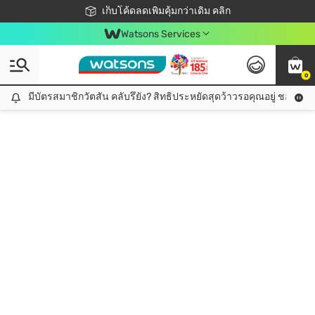
ชอปออนไลน์ครั้งแรก ลดเพิ่มจุก ๆ 10%! 🎉
เก็บโค้ดลดเพิ่มคุ้มกว่าเดิม คลิก
สมาชิกวัตสัน คลับดียังไง?
📦ส่งฟรี! เมื่อชอป 499฿
Watsons Services
0
มีบัตรสมาชิกวัตสัน คลับรึยัง? สิทธิประหยัดสุดว้าวรอคุณอยู่ ชอปคุ้มกว
มีบัตรสมาชิกวัตสัน คลับรึยัง? สิทธิประหยัดสุดว้าวรอคุณอยู่ ชอปคุ้มกว่าเดิม คลิก!